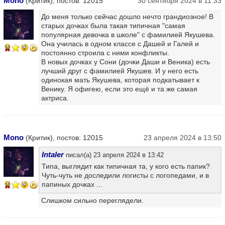
Mono
(Критик), постов: 12015
30 сентября 2024 в 11:33
До меня только сейчас дошло нечто грандиозное! В
старых дочках была такая типичная "самая
популярная девочка в школе" с фамилией Якушева.
Она училась в одном классе с Дашей и Галей и
10
постоянно строила с ними конфликты.
В новых дочках у Сони (дочки Даши и Веника) есть
лучший друг с фамилией Якушев. И у него есть
одинокая мать Якушева, которая подкатывает к
Венику. Я офигею, если это ещё и та же самая
актриса.
Mono
(Критик), постов: 12015
23 апреля 2024 в 13:50
Intaler
писал(а) 23 апреля 2024 в 13:42
Типа, выглядит как типичная та, у кого есть папик?
Чуть-чуть не доследили логисты с логопедами, и в
папиных дочках ...
10
Слишком сильно переглядели.