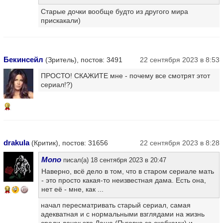
Старые дочки вообще будто из другого мира
прискакали)
Бекинсейл
(Зритель), постов: 3491
22 сентября 2023 в 8:53
ПРОСТО! СКАЖИТЕ мне - почему все смотрят этот
сериал!?)
3
drakula
(Критик), постов: 31656
22 сентября 2023 в 8:28
Mono
писал(а) 18 сентября 2023 в 20:47
Наверно, всё дело в том, что в старом сериале мать
- это просто какая-то неизвестная дама. Есть она,
нет её - мне, как ...
14
начал пересматривать старый сериал, самая
адекватная и с нормальными взглядами на жизнь
среди дочек это Даша (Пуговка за скобками) и