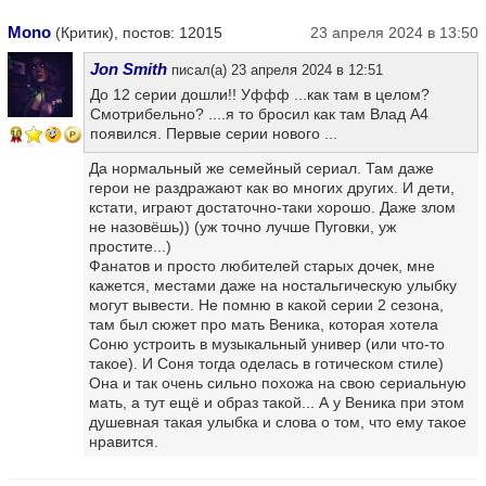
Mono
(Критик), постов: 12015
23 апреля 2024 в 13:50
Jon Smith
писал(а) 23 апреля 2024 в 12:51
До 12 серии дошли!! Уффф ...как там в целом?
Смотрибельно? ....я то бросил как там Влад А4
появился. Первые серии нового ...
10
Да нормальный же семейный сериал. Там даже
герои не раздражают как во многих других. И дети,
кстати, играют достаточно-таки хорошо. Даже злом
не назовёшь)) (уж точно лучше Пуговки, уж
простите...)
Фанатов и просто любителей старых дочек, мне
кажется, местами даже на ностальгическую улыбку
могут вывести. Не помню в какой серии 2 сезона,
там был сюжет про мать Веника, которая хотела
Соню устроить в музыкальный универ (или что-то
такое). И Соня тогда оделась в готическом стиле)
Она и так очень сильно похожа на свою сериальную
мать, а тут ещё и образ такой... А у Веника при этом
душевная такая улыбка и слова о том, что ему такое
нравится.