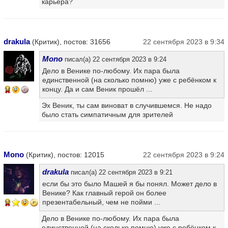
карьера?
drakula
(Критик), постов: 31656
22 сентября 2023 в 9:34
Mono
писал(а) 22 сентября 2023 в 9:24
Дело в Венике по-любому. Их пара была
единственной (на сколько помню) уже с ребёнком к
концу. Да и сам Веник прошёл ...
14
Эх Веник, ты сам виноват в случившемся. Не надо
было стать симпатичным для зрителей
Mono
(Критик), постов: 12015
22 сентября 2023 в 9:24
drakula
писал(а) 22 сентября 2023 в 9:21
если бы это было Машей я бы понял. Может дело в
Венике? Как главный герой он более
презентабельный, чем не пойми ...
10
Дело в Венике по-любому. Их пара была
единственной (на сколько помню) уже с ребёнком к