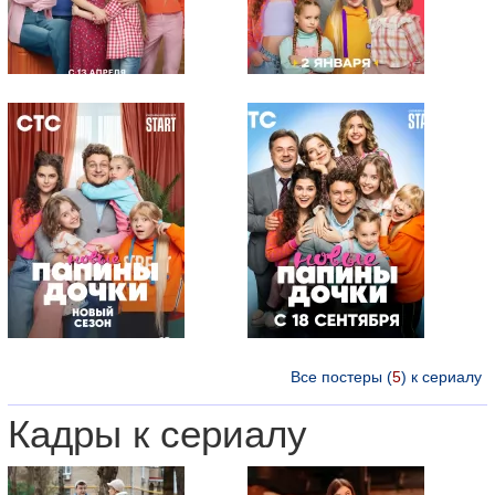
Все постеры (
5
) к сериалу
Кадры к сериалу