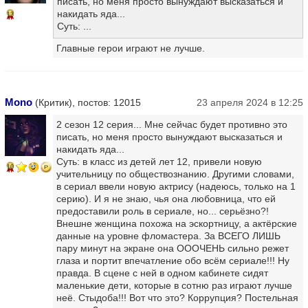
писать, но меня просто вынуждают высказаться и
накидать яда...
13
Суть: ...
Главные герои играют не лучше.
Mono
(Критик), постов: 12015
23 апреля 2024 в 12:25
2 сезон 12 серия... Мне сейчас будет противно это
писать, но меня просто вынуждают высказаться и
накидать яда...
Суть: в класс из детей лет 12, привели новую
10
учительницу по обществознанию. Другими словами,
в сериал ввели новую актрису (надеюсь, только на 1
серию). И я не знаю, чья она любовница, что ей
предоставили роль в сериале, но... серьёзно?!
Внешне женщина похожа на эскортницу, а актёрские
данные на уровне фломастера. За ВСЕГО ЛИШЬ
пару минут на экране она ОООЧЕНЬ сильно режет
глаза и портит впечатление обо всём сериале!!! Ну
правда. В сцене с ней в одном кабинете сидят
маленькие дети, которые в сотню раз играют лучше
неё. Стыдоба!!! Вот что это? Коррупция? Постельная