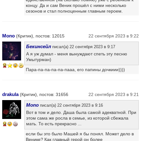
концу. Да и сам Веник прошёл с ними несколько
сезонов и стал полноценным главным героем.
Mono
(Критик), постов: 12015
22 сентября 2023 в 9:22
Бекинсейл
писал(а) 22 сентября 2023 в 9:17
А я уж думал - меня вынуждают спеть эту песню
Умытурман)
10
Пара-па-па-па-па-пааа, его папины дочкиии))))
drakula
(Критик), постов: 31656
22 сентября 2023 в 9:21
Mono
писал(а) 22 сентября 2023 в 9:16
Вот в том и дело. Даша была самой адекватной. При
этом сама же росла в семье, из которой сбежала
мать. То есть прекрасно ...
14
если бы это было Машей я бы понял. Может дело в
Венике? Как главный герой он более