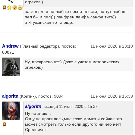
огрехов:)
17
насколько я не люблю песни-пляски, но тут любая -
пел бы и пел))) ланфрен ланфа ланфа тита))
а Ягужинская-то та еще...
Andrew
(Главный редактор), постов:
11 июня 2026 в 23:10
80871
Ну, прекрасно же:) Даже с учетом исторических
огрехов:)
algoritn
(Критик), постов: 9094
11 июня 2020 в 15:39
algoritn
писал(а) 11 июня 2020 в 15:37
Ну не знаю,..
Отцу не нравилось,мне тоже,мамка и сейчас это
может смотреть только если другого ничего нет!
13
Среднячок!