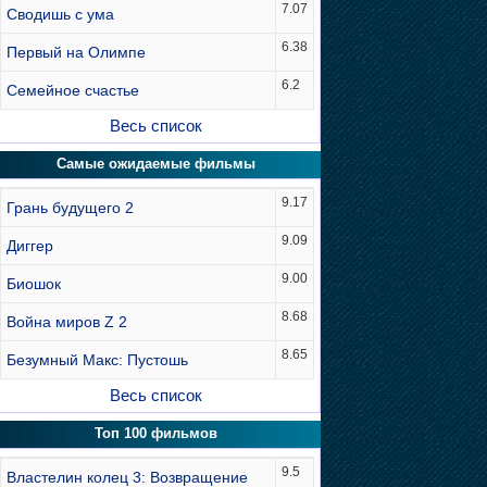
7.07
Сводишь с ума
6.38
Первый на Олимпе
6.2
Семейное счастье
Весь список
Самые ожидаемые фильмы
9.17
Грань будущего 2
9.09
Диггер
9.00
Биошок
8.68
Война миров Z 2
8.65
Безумный Макс: Пустошь
Весь список
Топ 100 фильмов
9.5
Властелин колец 3: Возвращение