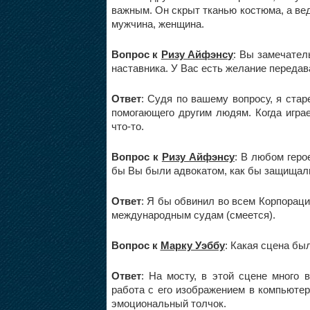
важным. Он скрыт тканью костюма, а вед
мужчина, женщина.
Вопрос к
Ризу Айфэнсу
: Вы замечател
наставника. У Вас есть желание передав
Ответ
: Судя по вашему вопросу, я стар
помогающего другим людям. Когда игра
что-то.
Вопрос к
Ризу Айфэнсу
: В любом геро
бы Вы были адвокатом, как бы защищал
Ответ
: Я бы обвинил во всем Корпораци
международным судам (смеется).
Вопрос к
Марку Уэббу
: Какая сцена бы
Ответ
: На мосту, в этой сцене много 
работа с его изображением в компьюте
эмоциональный толчок.