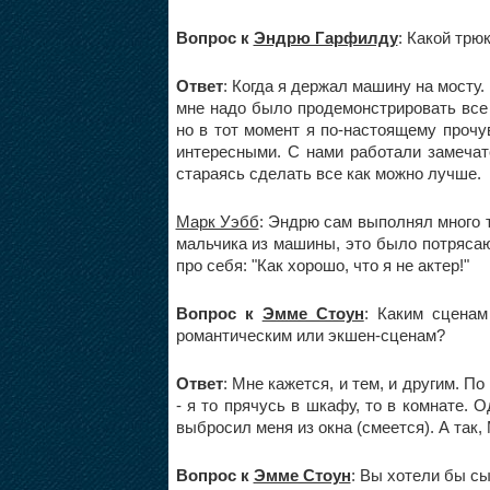
Вопрос к
Эндрю Гарфилду
: Какой тр
Ответ
: Когда я держал машину на мосту. 
мне надо было продемонстрировать все 
но в тот момент я по-настоящему прочу
интересными. С нами работали замечат
стараясь сделать все как можно лучше.
Марк Уэбб
: Эндрю сам выполнял много 
мальчика из машины, это было потрясаю
про себя: "Как хорошо, что я не актер!"
Вопрос к
Эмме Стоун
: Каким сцена
романтическим или экшен-сценам?
Ответ
: Мне кажется, и тем, и другим. 
- я то прячусь в шкафу, то в комнате. 
выбросил меня из окна (смеется). А так,
Вопрос к
Эмме Стоун
: Вы хотели бы с