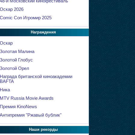
48-й Московский кинофестиваль
Оскар 2026
Comic Con Игромир 2025
Награждения
Оскар
Золотая Малина
Золотой Глобус
Золотой Орел
Награда британской киноакадемии
BAFTA
Ника
MTV Russia Movie Awards
Премия KinoNews
Антипремия "Ржавый бублик"
Наши рекорды