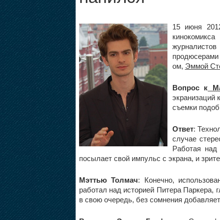
15 июня 2012
кинокомикса 
журналисто
продюсерам
ом,
Эммой Ст
Вопрос к
Ма
экранизаций 
съемки подоб
Ответ
: Техн
случае стере
Работая над 
посылает свой импульс с экрана, и зрите
Мэттью Толмач
: Конечно, использова
работал над историей Питера Паркера, г
в свою очередь, без сомнения добавляет