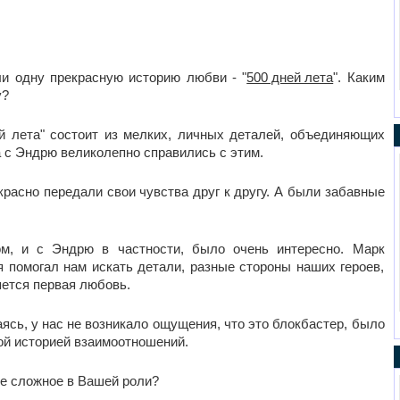
ли одну прекрасную историю любви - "
500 дней лета
". Каким
у?
й лета" состоит из мелких, личных деталей, объединяющих
а с Эндрю великолепно справились с этим.
красно передали свои чувства друг к другу. А были забавные
ом, и с Эндрю в частности, было очень интересно. Марк
 помогал нам искать детали, разные стороны наших героев,
яется первая любовь.
аясь, у нас не возникало ощущения, что это блокбастер, было
ой историей взаимоотношений.
ое сложное в Вашей роли?