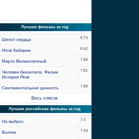
Лучшие фильмы за год
8.73
Шепот сердца
8.42
Ночи Кабирии
7.86
Марти Великолепный
7.81
Человек-бензопила. Фильм:
История Резе
7.68
Сентиментальная ценность
Весь список
Лучшие российские фильмы за год
7.5
На выброс
7.43
Волчок