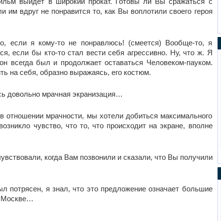
ильм выйдет в широкий прокат. Готовы ли Вы сражаться с
и им вдруг не понравится то, как Вы воплотили своего героя
о, если я кому-то не понравлюсь! (смеется) Вообще-то, я
я, если бы кто-то стал вести себя агрессивно. Ну, что ж. Я
н всегда был и продолжает оставаться Человеком-пауком.
ь на себя, образно выражаясь, его костюм.
ась довольно мрачная экранизация…
 в отношении мрачности, мы хотели добиться максимального
озникло чувство, что то, что происходит на экране, вполне
чувствовали, когда Вам позвонили и сказали, что Вы получили
был потрясен, я знал, что это предложение означает большие
 в Москве…