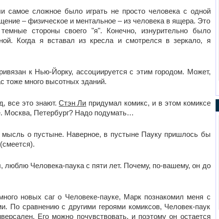
ли самое сложное было играть не просто человека с одной
ащение – физическое и ментальное – из человека в ящера. Это
темные стороны своего "я". Конечно, изнурительно было
ной. Когда я вставал из кресла и смотрелся в зеркало, я
привязан к Нью-Йорку, ассоциируется с этим городом. Может,
ас тоже много высотных зданий.
, все это знают.
Стэн Ли
придумал комикс, и в этом комиксе
е. Москва, Петербург? Надо подумать…
у мысль о пустыне. Наверное, в пустыне Пауку пришлось бы
 (смеется).
Вы, люблю Человека-паука с пяти лет. Почему, по-вашему, он до
много новых саг о Человеке-пауке, Марк познакомил меня с
и. По сравнению с другими героями комиксов, Человек-паук
иверсален. Его можно почувствовать, и поэтому он остается