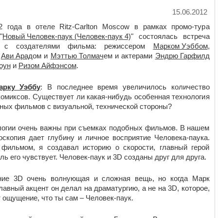
15.06.2012
 года в отеле Ritz-Carlton Moscow в рамках промо-тура
"
Новый Человек-паук (Человек-паук 4)
" состоялась встреча
в с создателями фильма: режиссером
Марком Уэббом
,
и
Ави Арад
ом и
Мэттью Толмач
ем и актерами
Эндрю Гарфилд
оун
и
Ризом Айфэнсом
.
рку Уэббу
: В последнее время увеличилось количество
комиксов. Существует ли какая-нибудь особенная технология
ных фильмов с визуальной, технической стороны?
ологии очень важны при съемках подобных фильмов. В нашем
оскопия дает глубину и личное восприятие Человека-паука.
фильмом, я создавал историю о скорости, главный герой
ль его чувствует. Человек-паук и 3
D
созданы друг для друга.
ние 3
D
очень волнующая и сложная вещь, но когда Марк
лавный акцент он делал на драматургию, а не на 3
D
, которое,
 ощущение, что ты сам – Человек-паук.