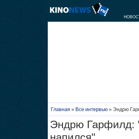
НОВОС
Главная
»
Все интервью
»
Эндрю Гарф
Эндрю Гарфилд: "
напился"