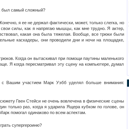
юк был самый сложный?
Конечно, я ее не держал фактически, может, только слегка, но
свои силы, как я напрягаю мышцы, как мне трудно. Я актер,
вствовал, какая она была тяжелая. Вообще, все трюки были
ельные каскадеры, они проводили дни и ночи на площадке,
трюков. Когда он вытаскивал при помощи паутины маленького
ще. Я когда пересматривал эту сцену на компьютере, думал
м с Вашим участием Марк Уэбб уделял больше внимания:
По сюжету Гвен Стейси не очень вовлечена в физические сцены
Один только раз, когда я ударила Ящера кубком по голове, он
 Марк помогал одинаково по всем аспектам.
ыграть супергероиню?