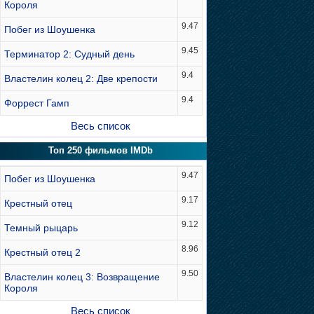
Короля
9.47
Побег из Шоушенка
9.45
Терминатор 2: Судный день
9.4
Властелин колец 2: Две крепости
9.4
Форрест Гамп
Весь список
Топ 250 фильмов IMDb
9.47
Побег из Шоушенка
9.17
Крестный отец
9.12
Темный рыцарь
8.96
Крестный отец 2
9.50
Властелин колец 3: Возвращение
Короля
Весь список