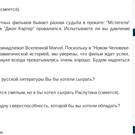
смеется).
тных фильмов бывает разная судьба в прокате: "Мстители"
к "Джон Картер" провалился. Испытываете ли вы давление
 принадлежат Вселенной
Marvel
. Поскольку в "Новом Человеке-
раматической историей, мы уверены, что фильм ждет успех.
ауке всегда прокатывались очень хорошо. Будем надеяться
из русской литературы Вы бы хотели сыграть?
жется смелым, но я бы хотел сыграть Распутина (смеется).
одну сверхспособность, которой бы вы хотели обладать?
и.