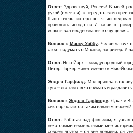
Ответ
: Здравствуй, Россия! В моей ро
рукой (смеется), а передать само превр
было очень интересно, я исследовал 
проводить иногда по 7 часов в гример
испытывал неоднозначные ощущения…
Вопрос к
Марку Уэббу
: Человек-паук 
стоит подумать о Москве, например. У н
Ответ
: Нью-Йорк – международный город
Питер Паркер живет именно в Нью-Йорк
Эндрю Гарфилд
: Мне пришла в голов
туго – его там легко поймать и раздавить
Вопрос к
Эндрю Гарфилду
: Я, как и 
сих пор остается таким важным героем?
Ответ
: Работая над фильмом, я узнал 
некоторыми неизвестными мне историям
совсем другой – он вне времени, он ун