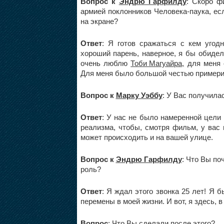
Вопрос к
Эндрю Гарфилду
: Скоро ф
армией поклонников Человека-паука, есл
на экране?
Ответ
: Я готов сражаться с кем угодн
хороший парень, наверное, я бы обиделс
очень люблю
Тоби Магуайра,
для меня о
Для меня было большой честью примерит
Вопрос к
Марку Уэббу
: У Вас получил
Ответ
: У нас не было намеренной цели
реализма, чтобы, смотря фильм, у вас в
может происходить и на вашей улице.
Вопрос к
Эндрю Гарфилду
: Что Вы по
роль?
Ответ
: Я ждал этого звонка 25 лет! Я 
перемены в моей жизни. И вот, я здесь,
Вопрос
: Что Вы сделали после этого?