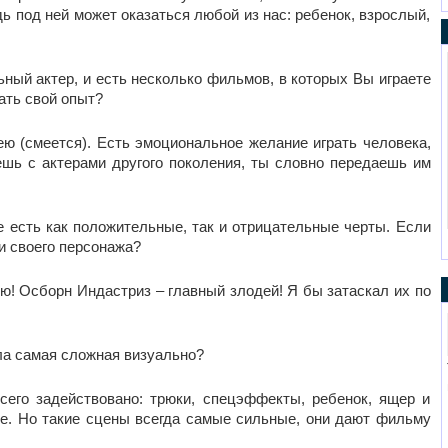
ь под ней может оказаться любой из нас: ребенок, взрослый,
ьный актер, и есть несколько фильмов, в которых Вы играете
ать свой опыт?
ею (смеется). Есть эмоциональное желание играть человека,
ешь с актерами другого поколения, ты словно передаешь им
е есть как положительные, так и отрицательные черты. Если
и своего персонажа?
ю! Осборн Индастриз – главный злодей! Я бы затаскал их по
ла самая сложная визуально?
всего задействовано: трюки, спецэффекты, ребенок, ящер и
ре. Но такие сцены всегда самые сильные, они дают фильму