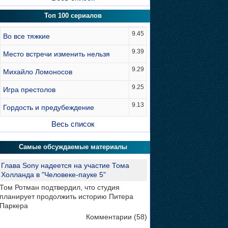
Топ 100 сериалов
9.45
Во все тяжкие
9.39
Место встречи изменить нельзя
9.29
Михайло Ломоносов
9.25
Игра престолов
9.13
Гордость и предубеждение
Весь список
Самые обсуждаемые материалы
Глава Sony надеется на участие Тома
Холланда в "Человеке-пауке 5"
Том Ротман подтвердил, что студия
планирует продолжить историю Питера
Паркера
Комментарии (58)