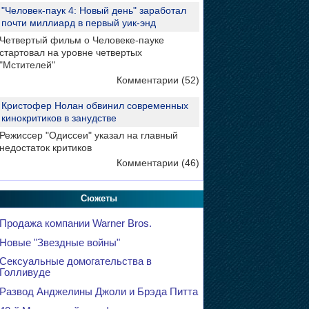
"Человек-паук 4: Новый день" заработал
почти миллиард в первый уик-энд
Четвертый фильм о Человеке-пауке
стартовал на уровне четвертых
"Мстителей"
Комментарии (52)
Кристофер Нолан обвинил современных
кинокритиков в занудстве
Режиссер "Одиссеи" указал на главный
недостаток критиков
Комментарии (46)
Сюжеты
Продажа компании Warner Bros.
Новые "Звездные войны"
Сексуальные домогательства в
Голливуде
Развод Анджелины Джоли и Брэда Питта