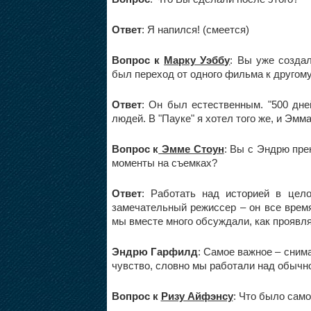
Ответ
: Я напился! (смеется)
Вопрос к
Марку Уэббу
: Вы уже созда
был переход от одного фильма к другом
Ответ
: Он был естественным. "500 дне
людей. В "Пауке" я хотел того же, и Эмм
Вопрос к
Эмме Стоун
: Вы с Эндрю пре
моменты на съемках?
Ответ
: Работать над историей в цел
замечательный режиссер – он все время
мы вместе много обсуждали, как проявл
Эндрю Гарфилд
: Самое важное – сним
чувство, словно мы работали над обычн
Вопрос к
Ризу Айфэнсу
: Что было сам