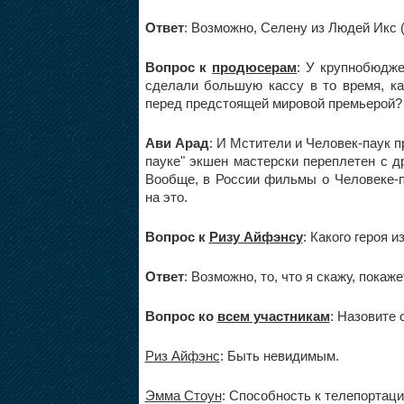
Ответ
: Возможно, Селену из Людей Икс (
Вопрос к
продюсерам
: У крупнобюдже
сделали большую кассу в то время, ка
перед предстоящей мировой премьерой?
Ави Арад
: И Мстители и Человек-паук
пауке" экшен мастерски переплетен с д
Вообще, в России фильмы о Человеке-п
на это.
Вопрос к
Ризу Айфэнсу
: Какого героя 
Ответ
: Возможно, то, что я скажу, пока
Вопрос ко
всем участникам
: Назовите 
Риз Айфэнс
: Быть невидимым.
Эмма Стоун
: Способность к телепортаци