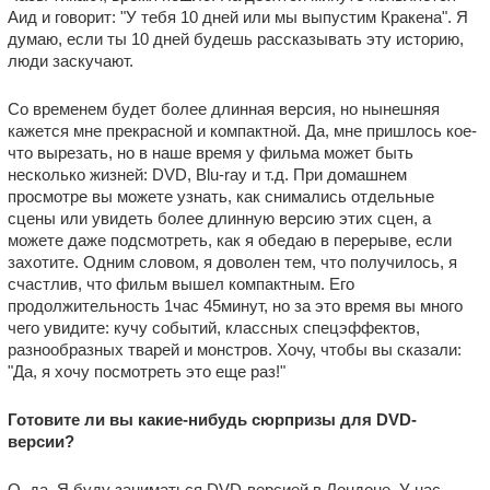
Аид и говорит: "У тебя 10 дней или мы выпустим Кракена". Я
думаю, если ты 10 дней будешь рассказывать эту историю,
люди заскучают.
Со временем будет более длинная версия, но нынешняя
кажется мне прекрасной и компактной. Да, мне пришлось кое-
что вырезать, но в наше время у фильма может быть
несколько жизней: DVD, Blu-ray и т.д. При домашнем
просмотре вы можете узнать, как снимались отдельные
сцены или увидеть более длинную версию этих сцен, а
можете даже подсмотреть, как я обедаю в перерыве, если
захотите. Одним словом, я доволен тем, что получилось, я
счастлив, что фильм вышел компактным. Его
продолжительность 1час 45минут, но за это время вы много
чего увидите: кучу событий, классных спецэффектов,
разнообразных тварей и монстров. Хочу, чтобы вы сказали:
"Да, я хочу посмотреть это еще раз!"
Готовите ли вы какие-нибудь сюрпризы для DVD-
версии?
О, да. Я буду заниматься DVD-версией в Лондоне. У нас