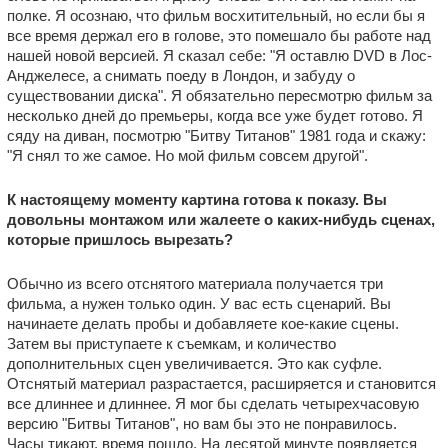
полке. Я осознаю, что фильм восхитительный, но если бы я
все время держал его в голове, это помешало бы работе над
нашей новой версией. Я сказал себе: "Я оставлю DVD в Лос-
Анджелесе, а снимать поеду в Лондон, и забуду о
существовании диска". Я обязательно пересмотрю фильм за
несколько дней до премьеры, когда все уже будет готово. Я
сяду на диван, посмотрю "Битву Титанов" 1981 года и скажу:
"Я снял то же самое. Но мой фильм совсем другой".
К настоящему моменту картина готова к показу. Вы
довольны монтажом или жалеете о каких-нибудь сценах,
которые пришлось вырезать?
Обычно из всего отснятого материала получается три
фильма, а нужен только один. У вас есть сценарий. Вы
начинаете делать пробы и добавляете кое-какие сцены.
Затем вы приступаете к съемкам, и количество
дополнительных сцен увеличивается. Это как суфле.
Отснятый материал разрастается, расширяется и становится
все длиннее и длиннее. Я мог бы сделать четырехчасовую
версию "Битвы Титанов", но вам бы это не понравилось.
Часы тикают, время пошло. На десятой минуте появляется