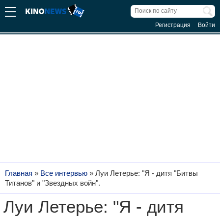
Регистрация
Войти
Главная
»
Все интервью
»
Луи Летерье: "Я - дитя "Битвы
Титанов" и "Звездных войн".
Луи Летерье: "Я - дитя