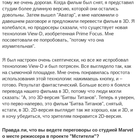
тому же очень дорогая. Когда фильм был снят, я представил
студии более длинную верcию, которой они остались
довольны. Затем вышел "Аватар", и мне напомнили о
давешнем разговоре и предложили перевести фильм в 3D. Я
колебался, но продюсеры сказали, что существует новая
технология View-D, изобретенная Prime Focus. Мне
посоветовали ее попробовать, "потому что она
изумительная".
Я был настроен очень скептически, но все же испробовал
технологию View-D и был потрясен. Все выглядело так, как
на съемочной площадке. Мне очень понравилась простота
использования этой технологии: нажимаешь кнопку, и –
готово. Результат фантастический. Больше всего я боялся
перевода нашего фильма в 3D, потому что люди могли
сказать: "А, это 3D-версия "Битвы Титанов". Теперь я уверен,
что перво-наперво, это фильм "Битва Титанов", снятый,
кстати, в 3D. 2D-версия выглядит так же хорошо, как и 3D, и
я хочу убедиться, что зрителям понравится 2D-версия.
Правда ли, что вы ведете переговоры со студией Marvel
о месте режиссера в проекте "Мстители"?