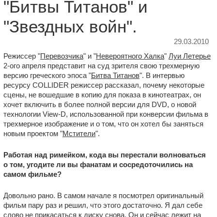
"Битвы Титанов" и
"Звездных войн".
29.03.2010
Режиссер "
Перевозчика
" и "
Невероятного Халка
"
Луи Летерье
2-ого апреля представит на суд зрителя свою трехмерную
версию греческого эпоса "
Битва Титанов
". В интервью
ресурсу COLLIDER режиссер рассказал, почему некоторые
сцены, не вошедшие в копию для показа в кинотеатрах, он
хочет включить в более полной версии для DVD, о новой
технологии View-D, использованной при конверсии фильма в
трехмерное изображение и о том, что он хотел бы заняться
новым проектом "
Мстители
".
Работая над римейком, кода вы перестали волноваться
о том, угодите ли вы фанатам и сосредоточились на
самом фильме?
Довольно рано. В самом начале я посмотрел оригинальный
фильм пару раз и решил, что этого достаточно. Я дал себе
слово не прикасаться к диску снова. Он и сейчас лежит на