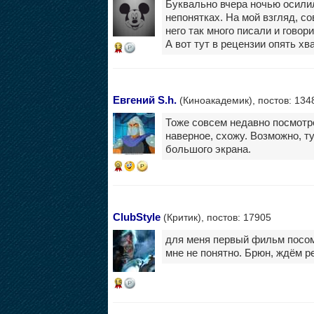
Буквально вчера ночью осилил
непонятках. На мой взгляд, с
него так много писали и говори
А вот тут в рецензии опять хв
13
Евгений S.h.
(Киноакадемик), постов: 134
Тоже совсем недавно посмотре
наверное, схожу. Возможно, т
большого экрана.
9
ClubStyle
(Критик), постов: 17905
для меня первый фильм посом
мне не понятно. Брюн, ждём р
15