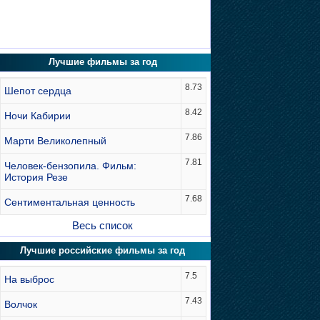
Лучшие фильмы за год
8.73
Шепот сердца
8.42
Ночи Кабирии
7.86
Марти Великолепный
7.81
Человек-бензопила. Фильм:
История Резе
7.68
Сентиментальная ценность
Весь список
Лучшие российские фильмы за год
7.5
На выброс
7.43
Волчок