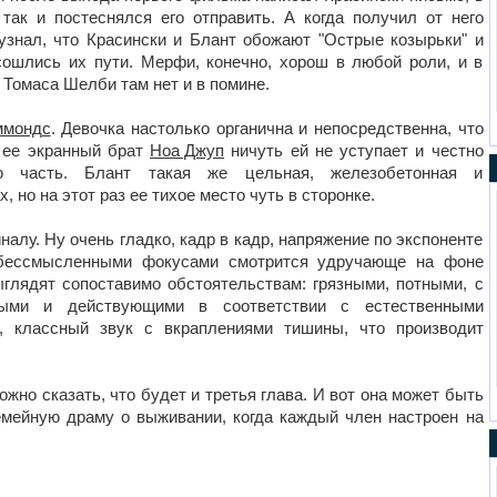
 так и постеснялся его отправить. А когда получил от него
 узнал, что Красински и Блант обожают "Острые козырьки" и
 сошлись их пути. Мерфи, конечно, хорош в любой роли, и в
, Томаса Шелби там нет и в помине.
ммондс
. Девочка настолько органична и непосредственна, что
И ее экранный брат
Ноа Джуп
ничуть ей не уступает и честно
ю часть. Блант такая же цельная, железобетонная и
 но на этот раз ее тихое место чуть в сторонке.
налу. Ну очень гладко, кадр в кадр, напряжение по экспоненте
 бессмысленными фокусами смотрится удручающе на фоне
выглядят сопоставимо обстоятельствам: грязными, потными, с
ными и действующими в соответствии с естественными
о, классный звук с вкраплениями тишины, что производит
жно сказать, что будет и третья глава. И вот она может быть
мейную драму о выживании, когда каждый член настроен на