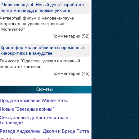
"Человек-паук 4: Новый день" заработал
почти миллиард в первый уик-энд
Четвертый фильм о Человеке-пауке
стартовал на уровне четвертых
"Мстителей"
Комментарии (52)
Кристофер Нолан обвинил современных
кинокритиков в занудстве
Режиссер "Одиссеи" указал на главный
недостаток критиков
Комментарии (46)
Сюжеты
Продажа компании Warner Bros.
Новые "Звездные войны"
Сексуальные домогательства в
Голливуде
Развод Анджелины Джоли и Брэда Питта