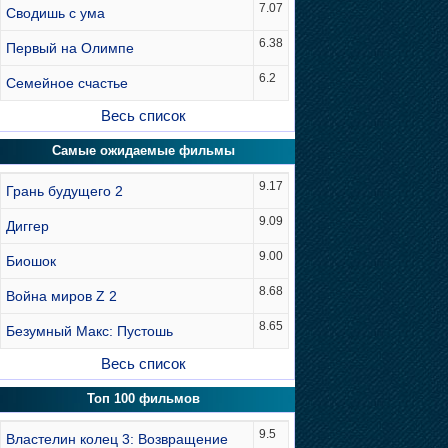
7.07
Сводишь с ума
6.38
Первый на Олимпе
6.2
Семейное счастье
Весь список
Самые ожидаемые фильмы
9.17
Грань будущего 2
9.09
Диггер
9.00
Биошок
8.68
Война миров Z 2
8.65
Безумный Макс: Пустошь
Весь список
Топ 100 фильмов
9.5
Властелин колец 3: Возвращение