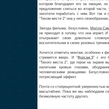
котором благодарил его за эмоции, но
предложение сняться во второй части,
захотели поработать с ним. Вот так и
"Тихом месте 2" она у него своеобразная
Звезда фильма, безусловно,
Милли Си
не приходит в голову, что она играет. 
отыгрывает свою довольно сложну
восхитительная в своих розовых трениках,
Хочется отметить монтаж, особенно к фи
стремится вверх. И "
Форсаж 9
" с его
"Тихого места 2", где герои на экране 
налитыми кровью глазами, ободран
человеческими реакциями. Безусловн
потрясающий эффект.
Почти со стопроцентной уверенностью мо
масштабнее. Пока же мы наблюдаем се
безмолвную частоту другого.