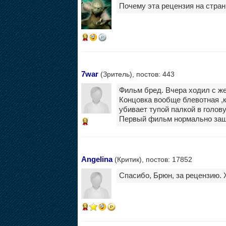
Почему эта рецензия на стран
13
7war
(Зритель), постов: 443
Фильм бред. Вчера ходил с же
Концовка вообще блевотная ,к
убивает тупой палкой в голову
Первый фильм нормально заше
13
Angelina
(Критик), постов: 17852
Спасибо, Брюн, за рецензию.
13