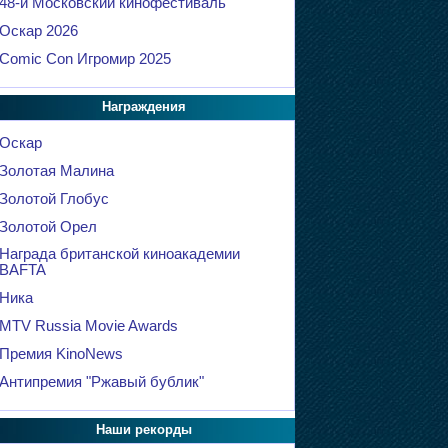
48-й Московский кинофестиваль
Оскар 2026
Comic Con Игромир 2025
Награждения
Оскар
Золотая Малина
Золотой Глобус
Золотой Орел
Награда британской киноакадемии
BAFTA
Ника
MTV Russia Movie Awards
Премия KinoNews
Антипремия "Ржавый бублик"
Наши рекорды