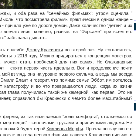
жды, и оба раза на "семейных фильмах": утром оценила "
 Мысль, что посмотрела фильмы практически в одном жанре –
о - пришла уже по дороге домой. Даже количество "детей" и их
о впечатления, конечно, разные: на "Форсаже" при всем его
сте" забывала дышать.
зать спасибо
Джону Красински
во второй раз. Ну согласитесь,
аботы в 2018 году. Можно придираться к концепции монстров,
я, может стать проблемой для них самих. Но благодарные
ят – снята первая часть идеально. Вот и продолжение почти
 мой взгляд, она на уровне первого фильма, а ведь мы всегда
ю
Эмили Блант
и говорит, что помимо семьи Эббот, им хотелось
ет катастрофу и во что превращаются люди, когда их жизни
рая глава получилась такой же камерной, как первая. Это не
о знает, справился бы Красински с чем-то более масштабным?
 фермы, из так называемой "зоны комфорта", столкнемся со
их мертвецов" - сволочами, трусами и приличными людьми. Не
ерсонажей будет герой
Киллиана Мерфи
. Прочла по случаю его
ак после выхода первого фильма написал Красински письмо, в