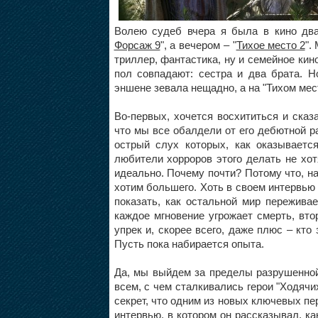
Волею судеб вчера я была в кино два
Форсаж 9
", а вечером – "
Тихое место 2
".
триллер, фантастика, ну и семейное кин
пол совпадают: сестра и два брата. Н
эншене зевала нещадно, а на "Тихом ме
Во-первых, хочется восхититься и ска
что мы все обалдели от его дебютной р
острый слух которых, как оказываетс
любители хорроров этого делать не хот
идеально. Почему почти? Потому что, на
хотим большего. Хоть в своем интервь
показать, как остальной мир пережива
каждое мгновение угрожает смерть, вто
упрек и, скорее всего, даже плюс – кт
Пусть пока набирается опыта.
Да, мы выйдем за пределы разрушенной
всем, с чем сталкивались герои "Ходяч
секрет, что одним из новых ключевых п
интервью, в котором он рассказывал, к