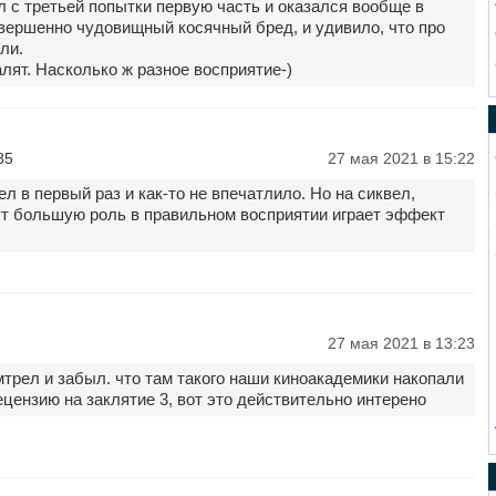
 с третьей попытки первую часть и оказался вообще в
овершенно чудовищный косячный бред, и удивило, что про
ли.
алят. Насколько ж разное восприятие-)
85
27 мая 2021 в 15:22
л в первый раз и как-то не впечатлило. Но на сиквел,
ут большую роль в правильном восприятии играет эффект
27 мая 2021 в 13:23
трел и забыл. что там такого наши киноакадемики накопали
ецензию на заклятие 3, вот это действительно интерено