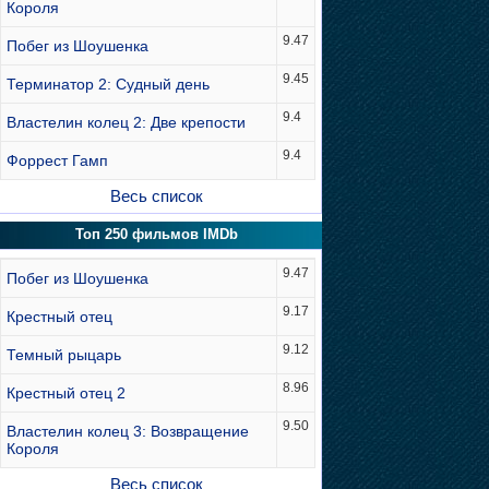
Короля
9.47
Побег из Шоушенка
9.45
Терминатор 2: Судный день
9.4
Властелин колец 2: Две крепости
9.4
Форрест Гамп
Весь список
Топ 250 фильмов IMDb
9.47
Побег из Шоушенка
9.17
Крестный отец
9.12
Темный рыцарь
8.96
Крестный отец 2
9.50
Властелин колец 3: Возвращение
Короля
Весь список