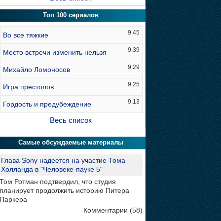
Топ 100 сериалов
9.45
Во все тяжкие
9.39
Место встречи изменить нельзя
9.29
Михайло Ломоносов
9.25
Игра престолов
9.13
Гордость и предубеждение
Весь список
Самые обсуждаемые материалы
Глава Sony надеется на участие Тома
Холланда в "Человеке-пауке 5"
Том Ротман подтвердил, что студия
планирует продолжить историю Питера
Паркера
Комментарии (58)