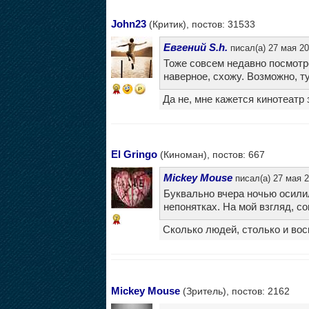
John23
(Критик), постов: 31533
Евгений S.h.
писал(а) 27 мая 20
Тоже совсем недавно посмотре
наверное, схожу. Возможно, ту
9
Да не, мне кажется кинотеатр
El Gringo
(Киноман), постов: 667
Mickey Mouse
писал(а) 27 мая 2
Буквально вчера ночью осилил
непонятках. На мой взгляд, со
7
Сколько людей, столько и вос
Mickey Mouse
(Зритель), постов: 2162