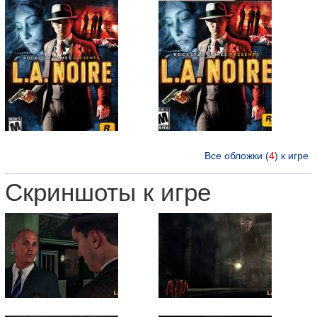
Все обложки (
4
) к игре
Скриншоты к игре