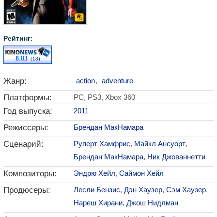
Рейтинг:
8.83
(18)
Жанр:
action
,
adventure
Платформы:
PC, PS3, Xbox 360
Год выпуска:
2011
Режиссеры:
Брендан МакНамара
Сценарий:
Руперт Хамфрис
,
Майкл Ансуорт
,
Брендан МакНамара
,
Ник Джованнетти
Композиторы:
Эндрю Хейл
,
Саймон Хейл
Продюсеры:
Лесли Бензис
,
Дэн Хаузер
,
Сэм Хаузер
,
Нареш Хирани
,
Джош Нидлман