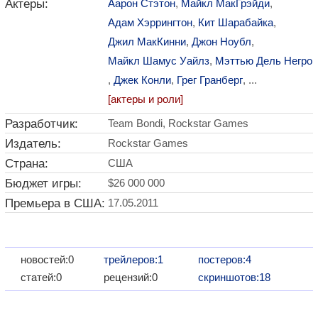
Актеры:
Аарон Стэтон
,
Майкл МакГрэйди
,
Адам Хэррингтон
,
Кит Шарабайка
,
Джил МакКинни
,
Джон Ноубл
,
Майкл Шамус Уайлз
,
Мэттью Дель Негро
,
Джек Конли
,
Грег Гранберг
, ...
[актеры и роли]
Разработчик:
Team Bondi, Rockstar Games
Издатель:
Rockstar Games
Страна:
США
Бюджет игры:
$26 000 000
Премьера в США:
17.05.2011
новостей:0
трейлеров:1
постеров:4
статей:0
рецензий:0
скриншотов:18