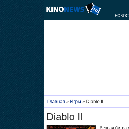
НОВОС
Главная
»
Игры
»
Diablo II
Diablo II
Вечная битва 