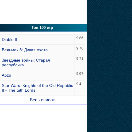
Топ 100 игр
9.86
Diablo II
9.76
Ведьмак 3: Дикая охота
9.71
Звездные войны: Старая
республика
9.67
Abzu
9.4
Star Wars: Knights of the Old Republic
II - The Sith Lords
Весь список