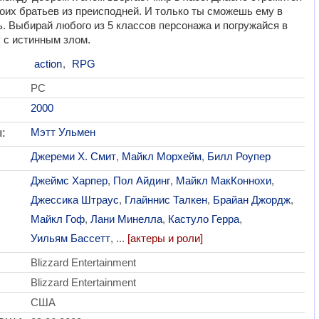
оих братьев из преисподней. И только ты сможешь ему в
. Выбирай любого из 5 классов персонажа и погружайся в
 с истинным злом.
action
,
RPG
PC
2000
:
Мэтт Ульмен
Джереми Х. Смит
,
Майкл Морхейм
,
Билл Роупер
Джеймс Харпер
,
Пол Айдинг
,
Майкл МакКоннохи
,
Джессика Штраус
,
Глайннис Талкен
,
Брайан Джордж
,
Майкл Гоф
,
Лани Минелла
,
Кастуло Герра
,
Уильям Бассетт
, ...
[актеры и роли]
:
Blizzard Entertainment
Blizzard Entertainment
США