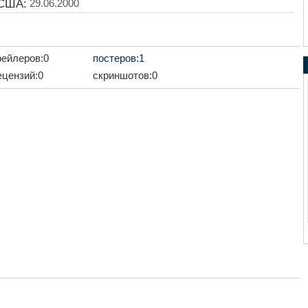
 США:
29.06.2000
рейлеров:0
постеров:1
ецензий:0
скриншотов:0