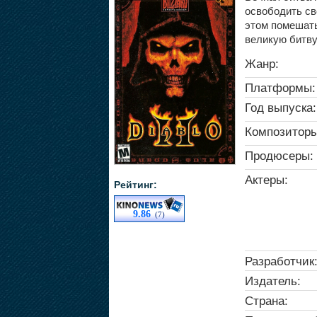
освободить св
этом помешать
великую битву
Жанр:
Платформы:
Год выпуска:
Композиторы
Продюсеры:
Актеры:
Рейтинг:
9.86
(7)
Разработчик
Издатель:
Страна: