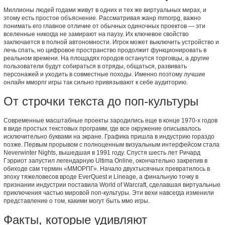
Миллионы людей годами живут в одних и тех же виртуальных мирах, и
этому есть простое объяснение. Рассматривая жанр mmorpg, важно
понимать его главное отличие от обычных одиночных проектов — эти
вселенные никогда не замирают на паузу. Их ключевое свойство
заключается в полной автономности. Игрок может выключить устройство и
лечь спать, но цифровое пространство продолжит функционировать в
реальном времени. На площадях городов останутся торговцы, а другие
пользователи будут собираться в отряды, общаться, развивать
персонажей и уходить в совместные походы. Именно поэтому лучшие
онлайн мморпг игры так сильно привязывают к себе аудиторию.
От строчки текста до поп-культуры
Современные масштабные проекты зародились еще в конце 1970-х годов
в виде простых текстовых программ, где все окружение описывалось
исключительно буквами на экране. Графика пришла в индустрию гораздо
позже. Первым прорывом с полноценным визуальным интерфейсом стала
Neverwinter Nights, вышедшая в 1991 году. Спустя шесть лет Ричард
Гэрриот запустил легендарную Ultima Online, окончательно закрепив в
обиходе сам термин «ММОРПГ». Начало двухтысячных превратилось в
эпоху тяжеловесов вроде EverQuest и Lineage, а финальную точку в
признании индустрии поставила World of Warcraft, сделавшая виртуальные
приключения частью мировой поп-культуры. Эти вехи навсегда изменили
представление о том, какими могут быть ммо игры.
Факты, которые удивляют