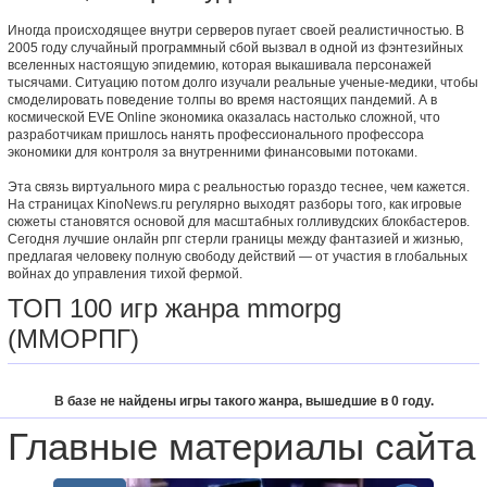
Иногда происходящее внутри серверов пугает своей реалистичностью. В
2005 году случайный программный сбой вызвал в одной из фэнтезийных
вселенных настоящую эпидемию, которая выкашивала персонажей
тысячами. Ситуацию потом долго изучали реальные ученые-медики, чтобы
смоделировать поведение толпы во время настоящих пандемий. А в
космической EVE Online экономика оказалась настолько сложной, что
разработчикам пришлось нанять профессионального профессора
экономики для контроля за внутренними финансовыми потоками.
Эта связь виртуального мира с реальностью гораздо теснее, чем кажется.
На страницах KinoNews.ru регулярно выходят разборы того, как игровые
сюжеты становятся основой для масштабных голливудских блокбастеров.
Сегодня лучшие онлайн рпг стерли границы между фантазией и жизнью,
предлагая человеку полную свободу действий — от участия в глобальных
войнах до управления тихой фермой.
ТОП 100 игр жанра mmorpg
(ММОРПГ)
В базе не найдены игры такого жанра, вышедшие в 0 году.
Главные материалы сайта