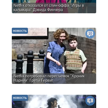
Netflix отказался от спин-оффа "Игры в
кальмара" Дэвида Финчера
НОВОСТЬ
10
Netflix потребовал пересъемок "Хроник
Нарнии" Греты Гервиг
НОВОСТЬ
4