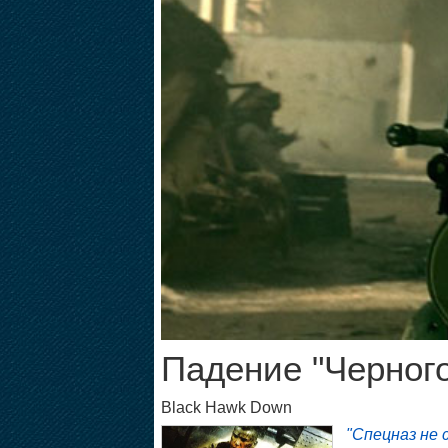
Падение "Черного
Black Hawk Down
"Спецназ не 