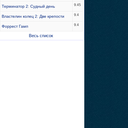
9.45
Терминатор 2: Судный день
9.4
Властелин колец 2: Две крепости
9.4
Форрест Гамп
Весь список