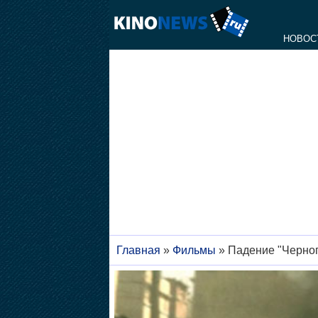
НОВОС
Главная
»
Фильмы
»
Падение "Черног