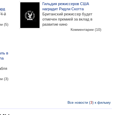
Гильдия режиссеров США
ард
наградит Ридли Скотта
4-й
Британский режиссер будет
отмечен премией за вклад в
развитие кино
ии
(5)
Комментарии
(10)
оль в
ла
абля
ии
(3)
Все новости (
3
) к фильму