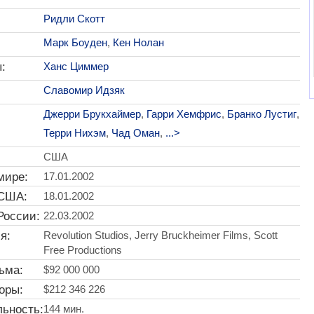
Ридли Скотт
Марк Боуден
,
Кен Нолан
:
Ханс Циммер
Славомир Идзяк
Джерри Брукхаймер
,
Гарри Хемфрис
,
Бранко Лустиг
,
Терри Нихэм
,
Чад Оман
,
...>
США
мире:
17.01.2002
 США:
18.01.2002
России:
22.03.2002
я:
Revolution Studios, Jerry Bruckheimer Films, Scott
Free Productions
ьма:
$92 000 000
оры:
$212 346 226
ьность:
144 мин.