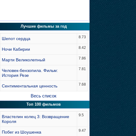
Лучшие фильмы за год
8.73
Шепот сердца
8.42
Ночи Кабирии
7.86
Марти Великолепный
7.81
Человек-бензопила. Фильм:
История Резе
7.68
Сентиментальная ценность
Весь список
Топ 100 фильмов
9.5
Властелин колец 3: Возвращение
Короля
9.47
Побег из Шоушенка