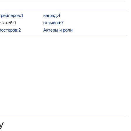
трейлеров:1
наград:4
статей:0
отзывов:7
постеров:2
Актеры и роли
у