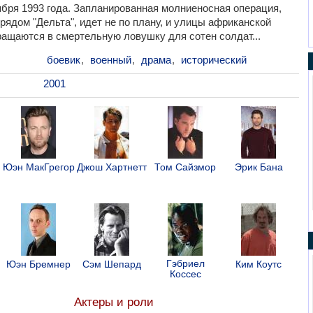
ября 1993 года. Запланированная молниеносная операция,
рядом "Дельта", идет не по плану, и улицы африканской
ащаются в смертельную ловушку для сотен солдат...
боевик
,
военный
,
драма
,
исторический
2001
Юэн МакГрегор
Джош Хартнетт
Том Сайзмор
Эрик Бана
Гэбриел
Юэн Бремнер
Сэм Шепард
Ким Коутс
Коссес
Актеры и роли