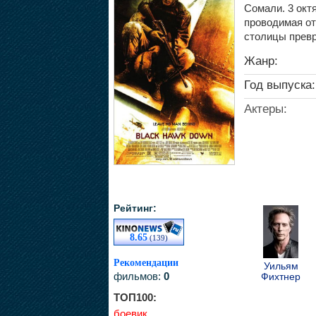
Сомали. 3 окт
проводимая от
столицы превр
Жанр:
Год выпуска:
Актеры:
Рейтинг:
8.65
(139)
Рекомендации
Уильям
фильмов:
0
Фихтнер
ТОП100:
боевик