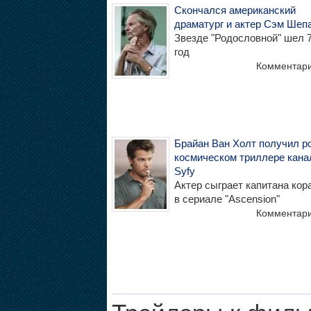
Скончался американский
драматург и актер Сэм Шеп
Звезде "Родословной" шел 7
год
Комментар
Брайан Ван Холт получил р
космическом триллере кана
Syfy
Актер сыграет капитана кор
в сериале "Ascension"
Комментар