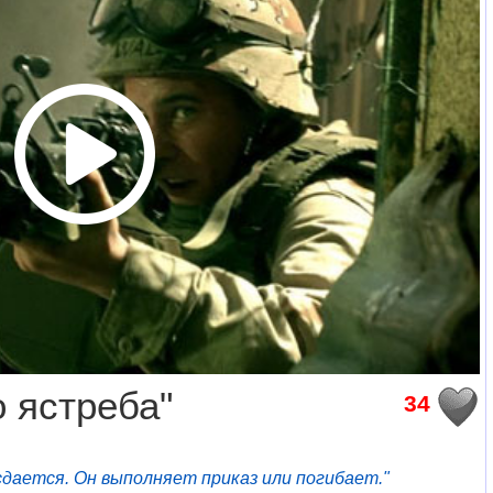
 ястреба"
34
сдается. Он выполняет приказ или погибает."