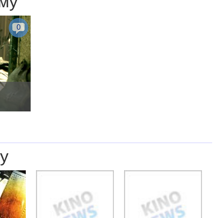
му
0
у