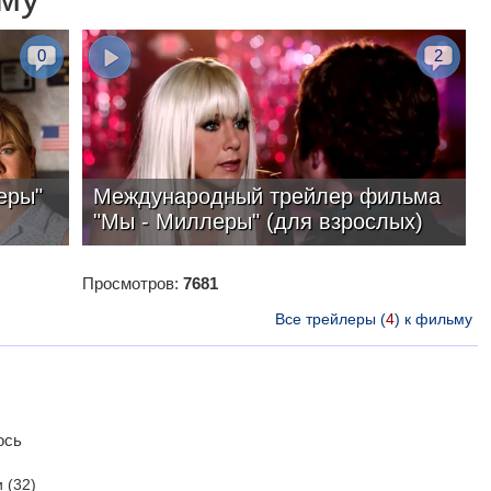
0
2
еры"
Международный трейлер фильма
"Мы - Миллеры" (для взрослых)
Просмотров:
7681
Все трейлеры (
4
) к фильму
ось
и
(32)