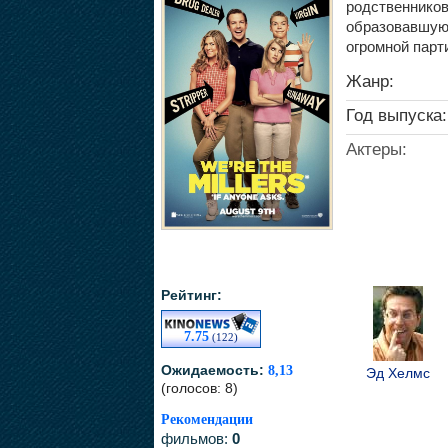
родственников
образовавшуюс
огромной парти
Жанр:
Год выпуска:
Актеры:
Рейтинг:
7.75
(122)
Ожидаемость:
8,13
Эд Хелмс
(голосов: 8)
Рекомендации
фильмов:
0