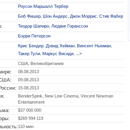
Роусон Маршалл Тербер
Боб Фишер
,
Шон Андерс
,
Джон Моррис
,
Стив Фабер
:
Теодор Шапиро
,
Людвиг Горанссон
Бэрри Петерсон
Крис Бендер
,
Дэвид Хейман
,
Винсент Ньюман
,
Такер Тули
,
Маркус Висиди
,
...>
США, Великобритания
мире:
08.08.2013
 США:
09.08.2013
России:
15.08.2013
я:
BenderSpink, New Line Cinema, Vincent Newman
Entertainment
ьма:
$37 000 000
оры:
$269 994 119
ьность:
110 мин.