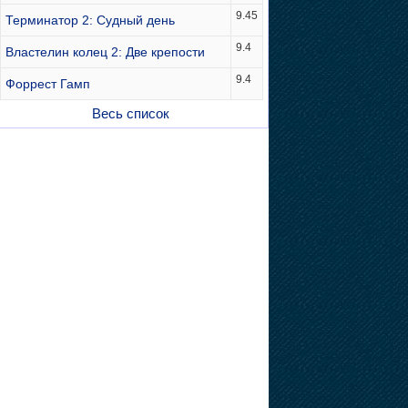
9.45
Терминатор 2: Судный день
9.4
Властелин колец 2: Две крепости
9.4
Форрест Гамп
Весь список