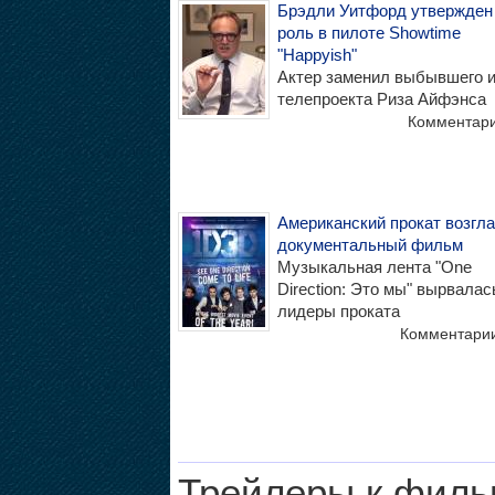
Брэдли Уитфорд утвержден
роль в пилоте Showtime
"Happyish"
Актер заменил выбывшего и
телепроекта Риза Айфэнса
Комментар
Американский прокат возгл
документальный фильм
Музыкальная лента "One
Direction: Это мы" вырвалас
лидеры проката
Комментари
Трейлеры к филь