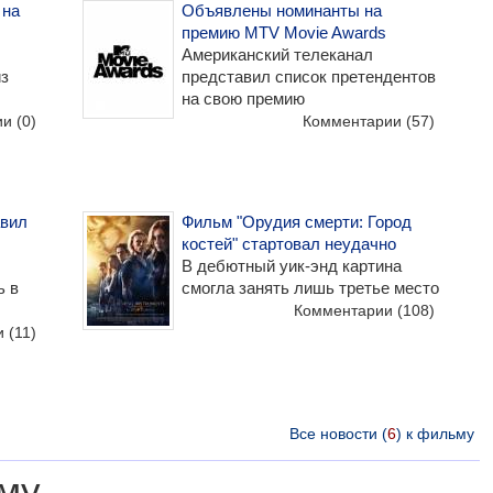
 на
Объявлены номинанты на
премию MTV Movie Awards
Американский телеканал
з
представил список претендентов
на свою премию
ии
(0)
Комментарии
(57)
авил
Фильм "Орудия смерти: Город
костей" стартовал неудачно
В дебютный уик-энд картина
ь в
смогла занять лишь третье место
Комментарии
(108)
и
(11)
Все новости (
6
) к фильму
му