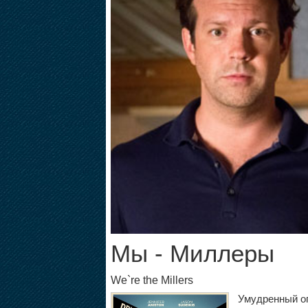
Мы - Миллеры
We`re the Millers
Умудренный о