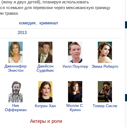
 (жену и двух детей), планируя использовать
я «семью» для перевозки через мексиканскую границу
и травки.
комедия
,
криминал
2013
Дженнифер
Джейсон
Уилл Поултер
Эмма Робертс
Энистон
Судейкис
Ник
Молли С.
Кэтрин Хан
Томер Сисле
Офферман
Куинн
Актеры и роли