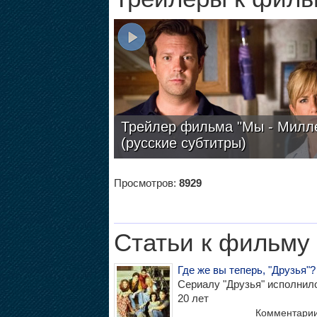
Трейлер фильма "Мы - Милл
(русские субтитры)
Просмотров:
8929
Статьи к фильму
Где же вы теперь, "Друзья"?
Сериалу "Друзья" исполнил
20 лет
Комментари