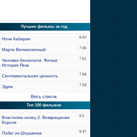
Лучшие фильмы за год
8.42
Ночи Кабирии
7.86
Марти Великолепный
7.81
Человек-бензопила. Фильм:
История Резе
7.68
Сентиментальная ценность
7.58
Эдем
Весь список
Топ 100 фильмов
9.5
Властелин колец 3: Возвращение
Короля
9.47
Побег из Шоушенка