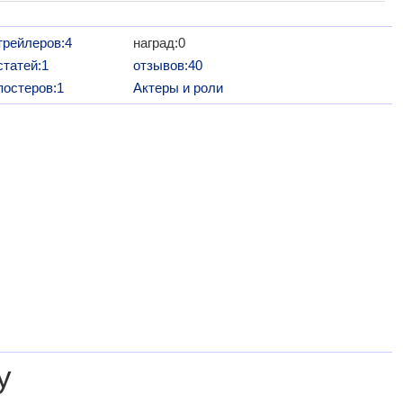
трейлеров:4
наград:0
статей:1
отзывов:40
постеров:1
Актеры и роли
у