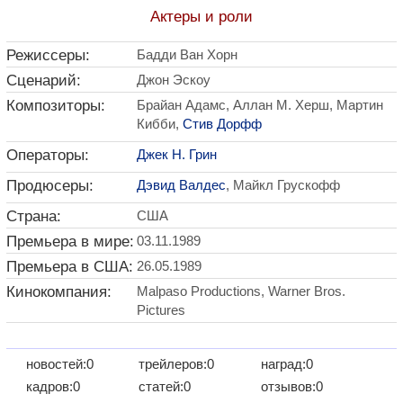
Актеры и роли
Режиссеры:
Бадди Ван Хорн
Сценарий:
Джон Эскоу
Композиторы:
Брайан Адамс, Аллан М. Херш, Мартин
Кибби,
Стив Дорфф
Операторы:
Джек Н. Грин
Продюсеры:
Дэвид Валдес
, Майкл Грускофф
Страна:
США
Премьера в мире:
03.11.1989
Премьера в США:
26.05.1989
Кинокомпания:
Malpaso Productions, Warner Bros.
Pictures
новостей:0
трейлеров:0
наград:0
кадров:0
статей:0
отзывов:0