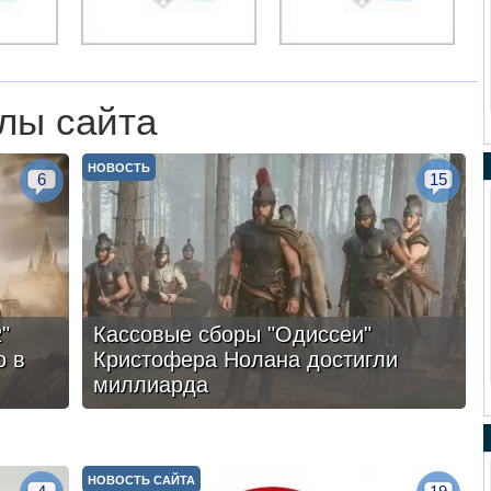
лы сайта
НОВОСТЬ
6
15
"
Кассовые сборы "Одиссеи"
ю в
Кристофера Нолана достигли
миллиарда
НОВОСТЬ САЙТА