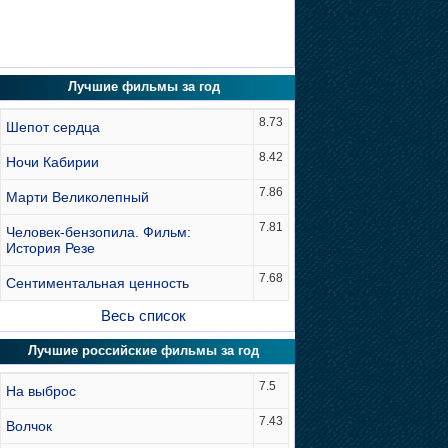
Лучшие фильмы за год
8.73
Шепот сердца
8.42
Ночи Кабирии
7.86
Марти Великолепный
7.81
Человек-бензопила. Фильм:
История Резе
7.68
Сентиментальная ценность
Весь список
Лучшие российские фильмы за год
7.5
На выброс
7.43
Волчок