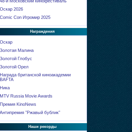
48-й Московский кинофестиваль
Оскар 2026
Comic Con Игромир 2025
Награждения
Оскар
Золотая Малина
Золотой Глобус
Золотой Орел
Награда британской киноакадемии
BAFTA
Ника
MTV Russia Movie Awards
Премия KinoNews
Антипремия "Ржавый бублик"
Наши рекорды