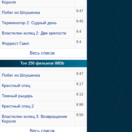
Короля
9.47
Побег из Шоушенка
9.45
Терминатор 2: Судный день
9.4
Властелин колец 2: Две крепости
9.4
Форрест Гамп
Весь список
Топ 250 фильмов IMDb
9.47
Побег из Шоушенка
9.17
Крестный отец
9.12
Темный рыцарь
8.96
Крестный отец 2
9.50
Властелин колец 3: Возвращение
Короля
Весь список