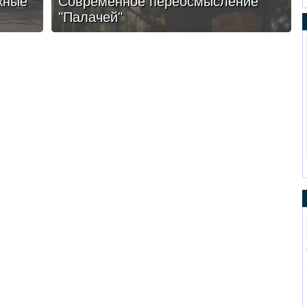
жные
Современное переосмысление
"Палачей"