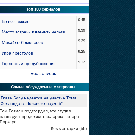
Топ 100 сериалов
9.45
Во все тяжкие
9.39
Место встречи изменить нельзя
9.29
Михайло Ломоносов
9.25
Игра престолов
9.13
Гордость и предубеждение
Весь список
Самые обсуждаемые материалы
Глава Sony надеется на участие Тома
Холланда в "Человеке-пауке 5"
Том Ротман подтвердил, что студия
планирует продолжить историю Питера
Паркера
Комментарии (58)