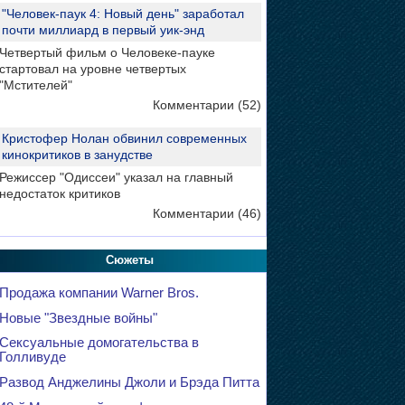
"Человек-паук 4: Новый день" заработал
почти миллиард в первый уик-энд
Четвертый фильм о Человеке-пауке
стартовал на уровне четвертых
"Мстителей"
Комментарии (52)
Кристофер Нолан обвинил современных
кинокритиков в занудстве
Режиссер "Одиссеи" указал на главный
недостаток критиков
Комментарии (46)
Сюжеты
Продажа компании Warner Bros.
Новые "Звездные войны"
Сексуальные домогательства в
Голливуде
Развод Анджелины Джоли и Брэда Питта