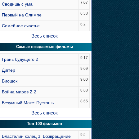
7.07
Сводишь с ума
6.38
Первый на Олимпе
6.2
Семейное счастье
Весь список
Самые ожидаемые фильмы
9.17
Грань будущего 2
9.09
Диггер
9.00
Биошок
8.68
Война миров Z 2
8.65
Безумный Макс: Пустошь
Весь список
Топ 100 фильмов
9.5
Властелин колец 3: Возвращение