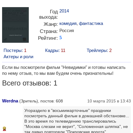
2014
Год
выхода:
комедия
,
фантастика
Жанр:
Россия
Страна:
Рейтинг:
5
Постеры:
1
Кадры:
11
Трейлеры:
2
Актеры и роли
Если вы посмотрели фильм "Невидимки" и готовы написать
по нему отзыв, то мы вам будем очень признательны!
Всего отзывов: 1
Wеrdnа
(Зритель), постов: 608
10 марта 2015 в 13:43
Угораздило в "восьмимарточные" праздники
посмотреть данный фильм в домашней обстановке...
В это время по телевидению транслировались
"Москва слезам не верит", "Соломенная шляпка", не
11
так давно повторяли "Покровские ворота",