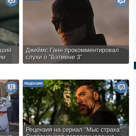
19
14
чший
Джеймс Ганн прокомментировал
ии
слухи о "Бэтмене 3"
РЕЦЕНЗИЯ
11
35
Рецензия на сериал "Мыс страха".