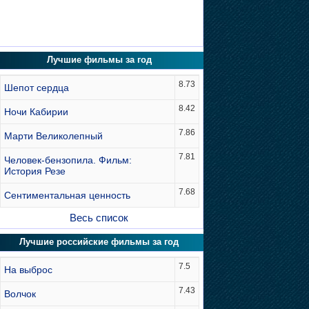
Лучшие фильмы за год
8.73
Шепот сердца
8.42
Ночи Кабирии
7.86
Марти Великолепный
7.81
Человек-бензопила. Фильм:
История Резе
7.68
Сентиментальная ценность
Весь список
Лучшие российские фильмы за год
7.5
На выброс
7.43
Волчок