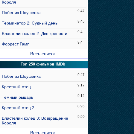
Короля
9.47
Побег из Шоушенка
9.45
Терминатор 2: Судный день
9.4
Властелин колец 2: Две крепости
9.4
Форрест Гамп
Весь список
Топ 250 фильмов IMDb
9.47
Побег из Шоушенка
9.17
Крестный отец
9.12
Темный рыцарь
8.96
Крестный отец 2
9.50
Властелин колец 3: Возвращение
Короля
Весь список