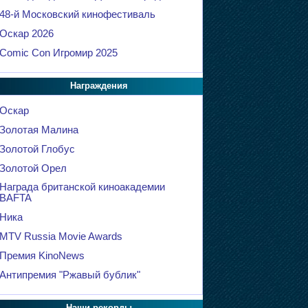
48-й Московский кинофестиваль
Оскар 2026
Comic Con Игромир 2025
Награждения
Оскар
Золотая Малина
Золотой Глобус
Золотой Орел
Награда британской киноакадемии
BAFTA
Ника
MTV Russia Movie Awards
Премия KinoNews
Антипремия "Ржавый бублик"
Наши рекорды