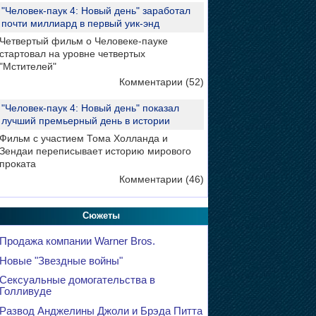
"Человек-паук 4: Новый день" заработал
почти миллиард в первый уик-энд
Четвертый фильм о Человеке-пауке
стартовал на уровне четвертых
"Мстителей"
Комментарии (52)
"Человек-паук 4: Новый день" показал
лучший премьерный день в истории
Фильм с участием Тома Холланда и
Зендаи переписывает историю мирового
проката
Комментарии (46)
Сюжеты
Продажа компании Warner Bros.
Новые "Звездные войны"
Сексуальные домогательства в
Голливуде
Развод Анджелины Джоли и Брэда Питта