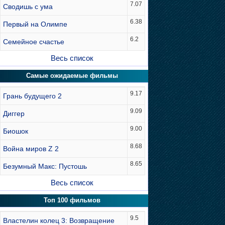
7.07
Сводишь с ума
6.38
Первый на Олимпе
6.2
Семейное счастье
Весь список
Самые ожидаемые фильмы
9.17
Грань будущего 2
9.09
Диггер
9.00
Биошок
8.68
Война миров Z 2
8.65
Безумный Макс: Пустошь
Весь список
Топ 100 фильмов
9.5
Властелин колец 3: Возвращение