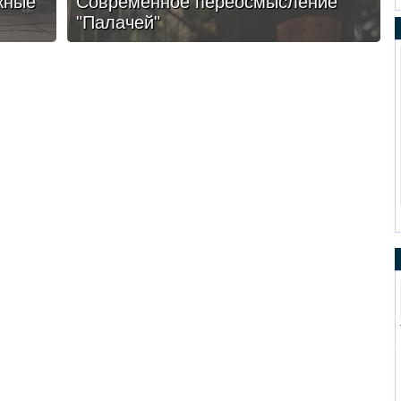
жные
Современное переосмысление
"Палачей"