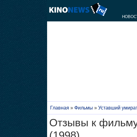
НОВОС
Главная
»
Фильмы
»
Уставший умира
Отзывы к фильму
(1998)