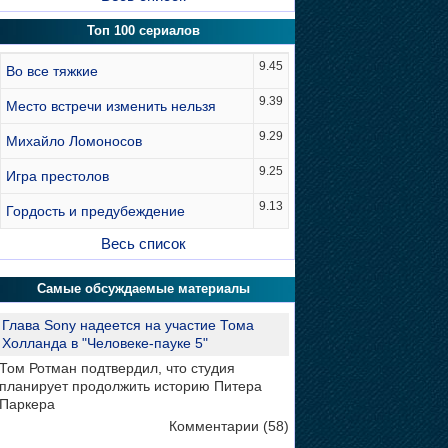
Топ 100 сериалов
9.45
Во все тяжкие
9.39
Место встречи изменить нельзя
9.29
Михайло Ломоносов
9.25
Игра престолов
9.13
Гордость и предубеждение
Весь список
Самые обсуждаемые материалы
Глава Sony надеется на участие Тома
Холланда в "Человеке-пауке 5"
Том Ротман подтвердил, что студия
планирует продолжить историю Питера
Паркера
Комментарии (58)