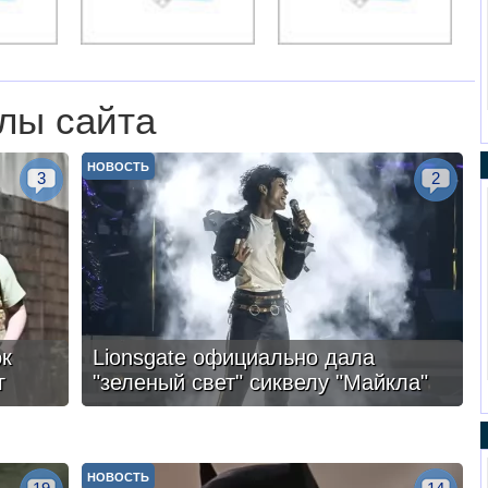
лы сайта
НОВОСТЬ
3
2
ок
Lionsgate официально дала
г
"зеленый свет" сиквелу "Майкла"
НОВОСТЬ