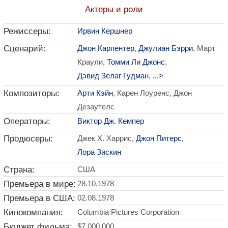
Актеры и роли
Режиссеры:
Ирвин Кершнер
Сценарий:
Джон Карпентер
,
Джулиан Бэрри
, Март
Краули,
Томми Ли Джонс
,
Дэвид Зелаг Гудман
,
...>
Композиторы:
Арти Кэйн
, Карен Лоуренс, Джон
Дезаутелс
Операторы:
Виктор Дж. Кемпер
Продюсеры:
Джек Х. Харрис,
Джон Питерс
,
Лора Зискин
Страна:
США
Премьера в мире:
28.10.1978
Премьера в США:
02.08.1978
Кинокомпания:
Columbia Pictures Corporation
Бюджет фильма:
$7 000 000