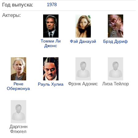
Год выпуска:
1978
Актеры:
Томми Ли
Фэй Данауэй
Брэд Дуриф
Джонс
Фрэнк Адонис
Лиза Тейлор
Рене
Рауль Хулиа
Обержонуа
Дарлэнн
Флюгел