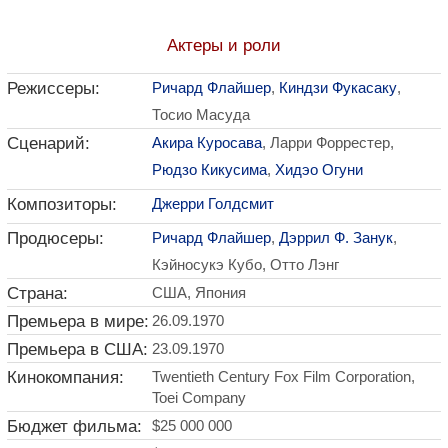
Актеры и роли
Режиссеры:
Ричард Флайшер
,
Киндзи Фукасаку
,
Тосио Масуда
Сценарий:
Акира Куросава
, Ларри Форрестер,
Рюдзо Кикусима
,
Хидэо Огуни
Композиторы:
Джерри Голдсмит
Продюсеры:
Ричард Флайшер
,
Дэррил Ф. Занук
,
Кэйносукэ Кубо, Отто Лэнг
Страна:
США, Япония
Премьера в мире:
26.09.1970
Премьера в США:
23.09.1970
Кинокомпания:
Twentieth Century Fox Film Corporation,
Toei Company
Бюджет фильма:
$25 000 000