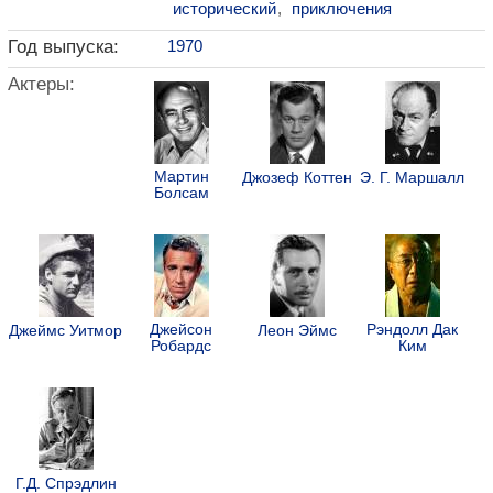
исторический
,
приключения
Год выпуска:
1970
Актеры:
Мартин
Джозеф Коттен
Э. Г. Маршалл
Болсам
Джейсон
Рэндолл Дак
Джеймс Уитмор
Леон Эймс
Робардс
Ким
Г.Д. Спрэдлин