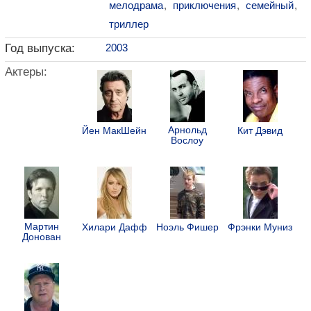
мелодрама
,
приключения
,
семейный
,
триллер
Год выпуска:
2003
Актеры:
Арнольд
Йен МакШейн
Кит Дэвид
Вослоу
Мартин
Хилари Дафф
Ноэль Фишер
Фрэнки Муниз
Донован