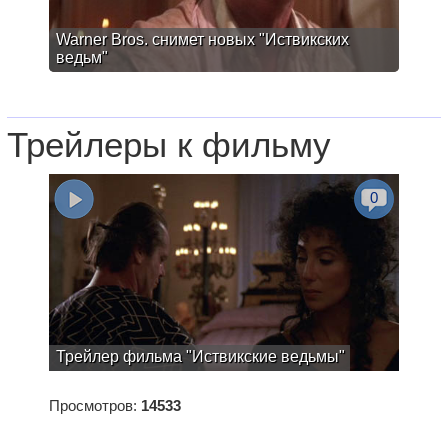
Warner Bros. снимет новых "Иствикских
ведьм"
Трейлеры к фильму
0
Трейлер фильма "Иствикские ведьмы"
Просмотров:
14533