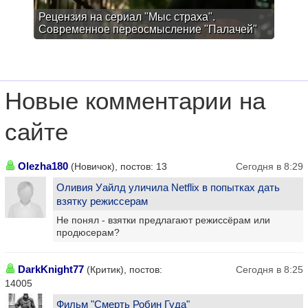
Рецензия на сериал "Мыс страха".
Современное переосмысление "Палачей"
Новые комментарии на
сайте
Olezha180
(Новичок), постов: 13
Сегодня в 8:29
Оливия Уайлд уличила Netflix в попытках дать
взятку режиссерам
Не понял - взятки предлагают режиссёрам или
продюсерам?
DarkKnight77
(Критик), постов:
Сегодня в 8:25
14005
Фильм "Смерть Робин Гуда"