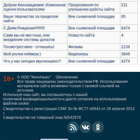
Добрая Киноакадемия: Изменение
Предложения по
211
оценок пользователям
улучшению работы сайта
Ваше творчество за пределом
Вне съемочной площадки
95
сайта
С Днём Рождения!!!!!!!!!!
Вне съемочной площадки
6474
Сами мы не местные, или
Новости сайта
4
внедрение системы донатов
Посмотрел кино - отпишись!
Фильмы
2139
Мой уголок геймера:)
Видеоигры
3849
Что у нас сегодня вкусненького?
Вне съемочной площадки
4274
18+
© ООО "КиноНьюс"
Обновления
Все права защищены законодательством РФ. Использование
материалов сайта возможно только с прямой ссылкой на
источник.
Используя наш сайт, вы соглашаетесь с нашей
политикой конфиденциальности
и даете согласие на использование
файлов cookie.
Свидетельство о регистрации СМИ Эл № ФС77-49541 от 26 апреля 2012
г.
Свидетельство на товарный знак №542978