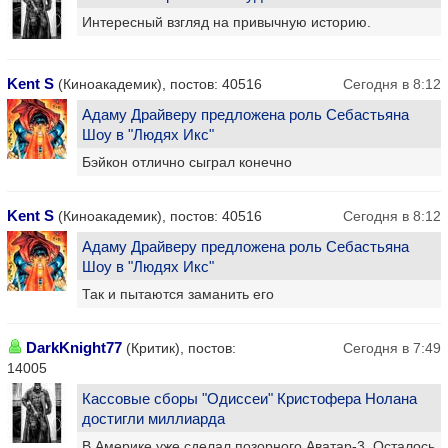
Интересный взгляд на привычную историю.
Kent S
(Киноакадемик), постов: 40516
Сегодня в 8:12
Адаму Драйверу предложена роль Себастьяна
Шоу в "Людях Икс"
Бэйкон отлично сыграл конечно
Kent S
(Киноакадемик), постов: 40516
Сегодня в 8:12
Адаму Драйверу предложена роль Себастьяна
Шоу в "Людях Икс"
Так и пытаются заманить его
DarkKnight77
(Критик), постов:
Сегодня в 7:49
14005
Кассовые сборы "Одиссеи" Кристофера Нолана
достигли миллиарда
В Америке уже сделал позорного Аватар-3. Осталось