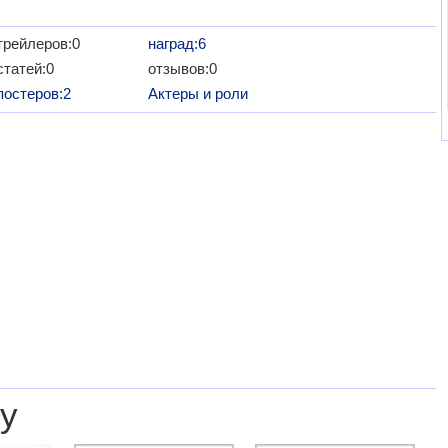
трейлеров:0
наград:6
статей:0
отзывов:0
постеров:2
Актеры и роли
у