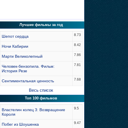
Лучшие фильмы за год
8.73
Шепот сердца
8.42
Ночи Кабирии
7.86
Марти Великолепный
7.81
Человек-бензопила. Фильм:
История Резе
7.68
Сентиментальная ценность
Весь список
Топ 100 фильмов
9.5
Властелин колец 3: Возвращение
Короля
9.47
Побег из Шоушенка