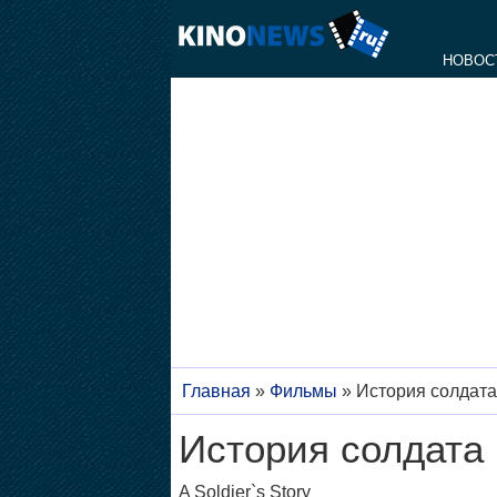
НОВОС
Главная
»
Фильмы
»
История солдата
История солдата
A Soldier`s Story