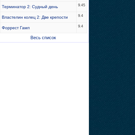
9.45
Терминатор 2: Судный день
9.4
Властелин колец 2: Две крепости
9.4
Форрест Гамп
Весь список