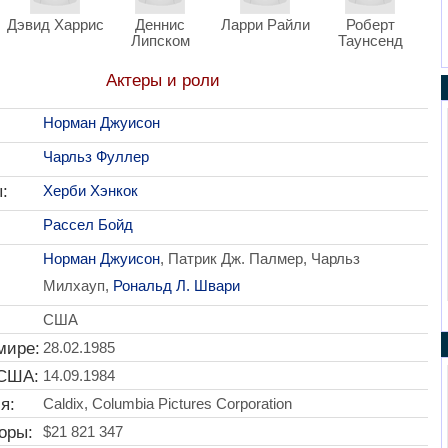
Дэвид Харрис
Деннис
Ларри Райли
Роберт
Липском
Таунсенд
Актеры и роли
Норман Джуисон
Чарльз Фуллер
:
Херби Хэнкок
Рассел Бойд
Норман Джуисон
, Патрик Дж. Палмер, Чарльз
Милхауп,
Рональд Л. Швари
США
мире:
28.02.1985
 США:
14.09.1984
я:
Caldix, Columbia Pictures Corporation
оры:
$21 821 347