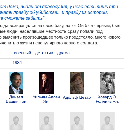
 от дома, вдали от правосудия, у него есть лишь три
знать правду об убийстве... и правду из истории,
не сможете забыть"
когда возвращался на свою базу, на юг. Он был черным, был
ые люди, населявшие местность сразу попали под
о выяснить произошедшее только предстояло, много нового
яснить о жизни непопулярного черного солдата.
военный
,
детектив
,
драма
1984
Дензел
Уильям Аллен
Ховард Э.
Адольф Цезар
Вашингтон
Янг
Роллинз мл.