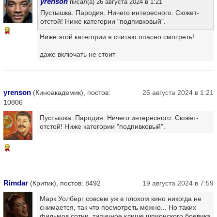
yrenson
писал(а) 26 августа 2024 в 1:21
Пустышка. Пародия. Ничего интересного. Сюжет-
отстой! Ниже категории "подпивковый".
13
Ниже этой категории я считаю опасно смотреть!
даже включать не стоит
yrenson
(Киноакадемик), постов:
26 августа 2024 в 1:21
10806
Пустышка. Пародия. Ничего интересного. Сюжет-
отстой! Ниже категории "подпивковый".
12
Rimdar
(Критик), постов: 8492
19 августа 2024 в 7:59
Марк Уолберг совсем уж в плохом кино никогда не
снимается, так что посмотреть можно... Но таких
фильмов сотни, типичное клише шпионского боевика