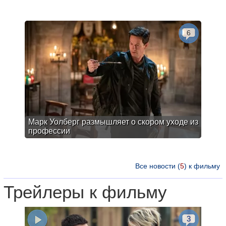
6
Марк Уолберг размышляет о скором уходе из
профессии
Все новости (
5
) к фильму
Трейлеры к фильму
3