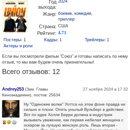
2024
Год
выхода:
боевик
,
комедия
,
Жанр:
триллер
США
Страна:
Рейтинг:
4.73
Постеры:
1
Кадры:
1
Трейлеры:
1
Актеры и роли
Если вы посмотрели фильм "Союз" и готовы написать по нему
отзыв, то мы вам будем очень признательны!
Всего отзывов: 12
Andrey253
(Зам. Главы
27 ноября 2024 в 17:32
Киноакадемии), постов: 25634
Ну "Одинокие волки" Уоттса на этом фоне правда не
сильно и плохи. Опять унылый Вульберг в действии.
Вот по идее Холли Берри должна в индустрии
вызывать уважение, как первая небелая женщина с
12
оскаром за лучшую женскую роль. Лишь вторая -