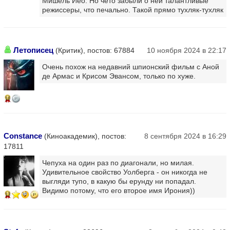
Мишель Йео. Но чето забыли о ней талантливые
режиссеры, что печально. Такой прямо тухляк-тухляк
Летописец
(Критик), постов: 67884
10 ноября 2024 в 22:17
Очень похож на недавний шпионский фильм с Аной
де Армас и Крисом Эвансом, только по хуже.
16
Constance
(Киноакадемик), постов:
8 сентября 2024 в 16:29
17811
Чепуха на один раз по диагонали, но милая.
Удивительное свойство Уолберга - он никогда не
выгляди тупо, в какую бы ерунду ни попадал.
Видимо потому, что его второе имя Ирония))
13