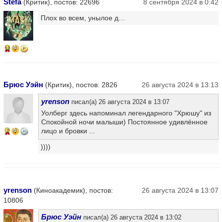
Stefa
(Критик), постов: 22696
8 сентября 2024 в 0:42
Плох во всем, унылое д…
13
Брюс Уэйн
(Критик), постов: 2826
26 августа 2024 в 13:13
yrenson
писал(а) 26 августа 2024 в 13:07
Уолберг здесь напоминал легендарного "Хрюшу" из
Спокойной ночи малыши) Постоянное удивлённое
лицо и бровки ...
7
))))
yrenson
(Киноакадемик), постов:
26 августа 2024 в 13:07
10806
Брюс Уэйн
писал(а) 26 августа 2024 в 13:02