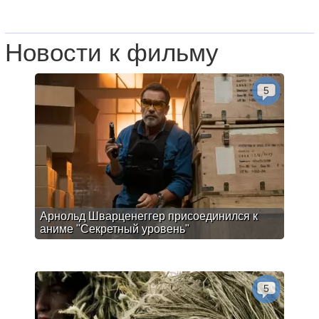
Новости к фильму
5
Арнольд Шварценеггер присоединился к
аниме "Секретный уровень"
5