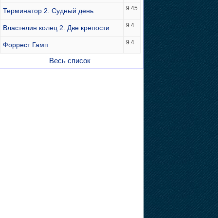
9.45
Терминатор 2: Судный день
9.4
Властелин колец 2: Две крепости
9.4
Форрест Гамп
Весь список