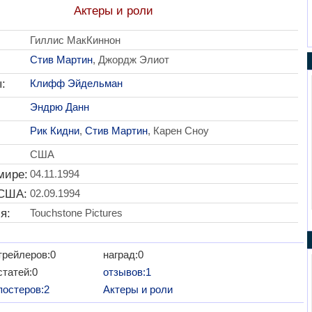
Актеры и роли
Гиллис МакКиннон
Стив Мартин
, Джордж Элиот
:
Клифф Эйдельман
Эндрю Данн
Рик Кидни
,
Стив Мартин
, Карен Сноу
США
мире:
04.11.1994
 США:
02.09.1994
я:
Touchstone Pictures
трейлеров:0
наград:0
статей:0
отзывов:1
постеров:2
Актеры и роли