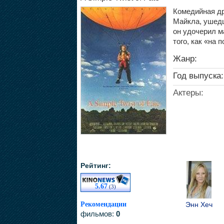
Комедийная д
Майкла, ушедш
он удочерил м
того, как «на 
Жанр:
Год выпуска:
Актеры:
Рейтинг:
5.67
(3)
Рекомендации
Энн Хеч
фильмов:
0