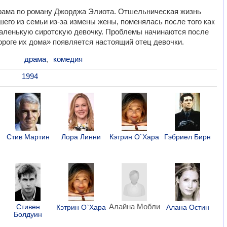
рама по роману Джорджа Элиота. Отшельническая жизнь
его из семьи из-за измены жены, поменялась после того как
аленькую сиротскую девочку. Проблемы начинаются после
пороге их дома» появляется настоящий отец девочки.
драма
,
комедия
1994
Стив Мартин
Лора Линни
Кэтрин О`Хара
Гэбриел Бирн
Алайна Мобли
Стивен
Кэтрин О`Хара
Алана Остин
Болдуин