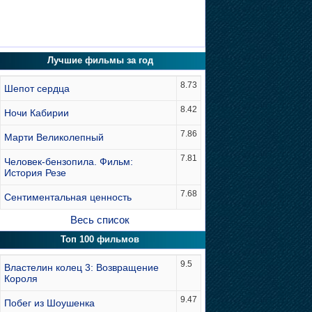
Лучшие фильмы за год
8.73
Шепот сердца
8.42
Ночи Кабирии
7.86
Марти Великолепный
7.81
Человек-бензопила. Фильм:
История Резе
7.68
Сентиментальная ценность
Весь список
Топ 100 фильмов
9.5
Властелин колец 3: Возвращение
Короля
9.47
Побег из Шоушенка