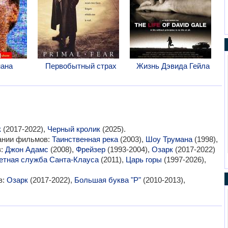
ана
Первобытный страх
Жизнь Дэвида Гейла
к
(2017-2022),
Черный кролик
(2025).
вании фильмов:
Таинственная река
(2003),
Шоу Трумана
(1998),
в:
Джон Адамс
(2008),
Фрейзер
(1993-2004),
Озарк
(2017-2022)
етная служба Санта-Клауса
(2011),
Царь горы
(1997-2026),
в:
Озарк
(2017-2022),
Большая буква "Р"
(2010-2013),