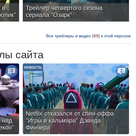
 в
Трейлер четвертого сезона
ролик"
сериала "Озарк"
Все трейлеры и видео (
69
) к этой персоне
лы сайта
НОВОСТЬ
3
2
Netflix отказался от спин-оффа
 над
"Игры в кальмара" Дэвида
екон"
Финчера