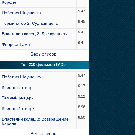
Короля
9.47
Побег из Шоушенка
9.45
Терминатор 2: Судный день
9.4
Властелин колец 2: Две крепости
9.4
Форрест Гамп
Весь список
Топ 250 фильмов IMDb
9.47
Побег из Шоушенка
9.17
Крестный отец
9.12
Темный рыцарь
8.96
Крестный отец 2
9.50
Властелин колец 3: Возвращение
Короля
Весь список