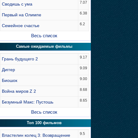
7.07
Сводишь с ума
6.38
Первый на Олимпе
6.2
Семейное счастье
Весь список
Самые ожидаемые фильмы
9.17
Грань будущего 2
9.09
Диггер
9.00
Биошок
8.68
Война миров Z 2
8.65
Безумный Макс: Пустошь
Весь список
Топ 100 фильмов
9.5
Властелин колец 3: Возвращение