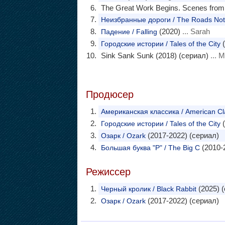
The Great Work Begins. Scenes from 
Неизбранные дороги / The Roads Not
(2020)
... Sarah
Падение / Falling
(
Городские истории / Tales of the City
Sink Sank Sunk (2018) (сериал)
... M
Продюсер
Американская классика / American Cl
(
Городские истории / Tales of the City
(2017-2022) (сериал)
Озарк / Ozark
(2010-
Большая буква "Р" / The Big C
Режиссер
(2025) 
Черный кролик / Black Rabbit
(2017-2022) (сериал)
Озарк / Ozark