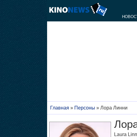
НОВОС
Главная
»
Персоны
»
Лора Линни
Лор
Laura Lin