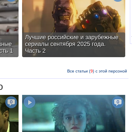
Лучшие российские и зарубежные
жные
сериалы сентября 2025 года.
сть 1
Часть 2
Все статьи (
9
) с этой персоной
о
0
0