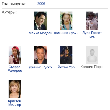
Год выпуска:
2006
Актеры:
Луис Госсет
Майкл Мэдсен
Доминик Суэйн
мл.
Коллин Порш
Сьерра
Джеймс Руссо
Йохан Урб
Рамирес
Кристен
Миллер