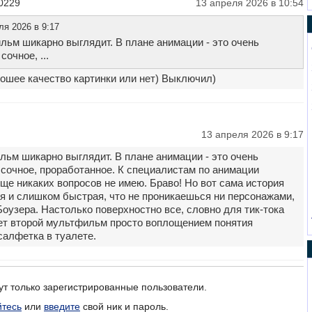
0229
13 апреля 2026 в 10:54
ля 2026 в 9:17
льм шикарно выглядит. В плане анимации - это очень
очное, ...
рошее качество картинки или нет) Выключил)
13 апреля 2026 в 9:17
льм шикарно выглядит. В плане анимации - это очень
 сочное, проработанное. К специалистам по анимации
е никаких вопросов не имею. Браво! Но вот сама история
я и слишком быстрая, что не проникаешься ни персонажами,
оузера. Настолько поверхностно все, словно для тик-тока
ает второй мультфильм просто воплощением понятия
салфетка в туалете.
ут только зарегистрированные пользователи.
йтесь
или
введите
свой ник и пароль.