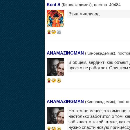
Kent S
(Киноакадемик), постов: 40484
Взял миллиард
14
ANAMAZINGMAN
(Киноакадемик), постов
В общем, вердикт: как объект
просто не работает. Слишком
6
ANAMAZINGMAN
(Киноакадемик), постов
Но тем не менее, это именно п
настолько заботится о том, ка
забывает о такой штуке, как с
нужно спасти новую принцессу
6