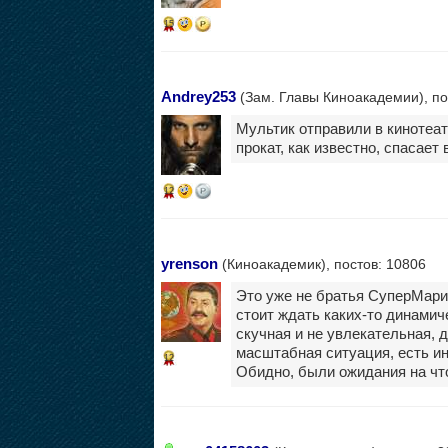
15
Andrey253
(Зам. Главы Киноакадемии), по
Мультик отправили в кинотеа
прокат, как известно, спасает
12
yrenson
(Киноакадемик), постов: 10806
Это уже не братья СуперМарио
стоит ждать каких-то динамичес
скучная и не увлекательная, 
масштабная ситуация, есть и
12
Обидно, были ожидания на что