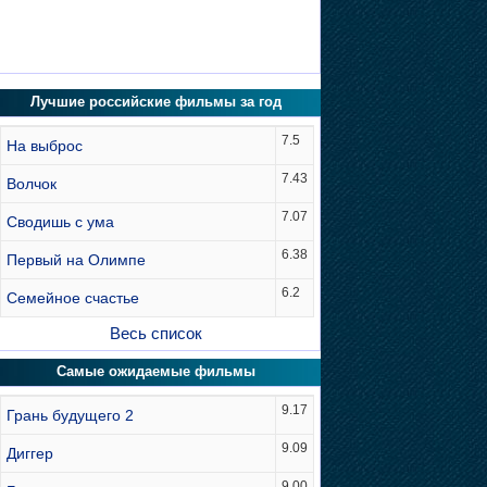
Лучшие российские фильмы за год
7.5
На выброс
7.43
Волчок
7.07
Сводишь с ума
6.38
Первый на Олимпе
6.2
Семейное счастье
Весь список
Самые ожидаемые фильмы
9.17
Грань будущего 2
9.09
Диггер
9.00