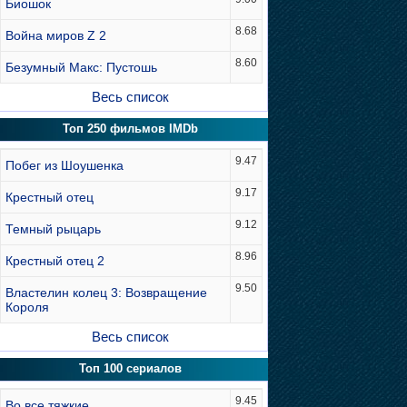
Биошок
8.68
Война миров Z 2
8.60
Безумный Макс: Пустошь
Весь список
Топ 250 фильмов IMDb
9.47
Побег из Шоушенка
9.17
Крестный отец
9.12
Темный рыцарь
8.96
Крестный отец 2
9.50
Властелин колец 3: Возвращение
Короля
Весь список
Топ 100 сериалов
9.45
Во все тяжкие