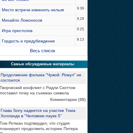
9.39
Место встречи изменить нельзя
9.29
Михайло Ломоносов
9.25
Игра престолов
9.13
Гордость и предубеждение
Весь список
Самые обсуждаемые материалы
Продолжение фильма "Чужой: Ромул" не
состоится
Творческий конфликт с Ридли Скоттом
поставил точку на съемках сиквела
Комментарии (88)
Глава Sony надеется на участие Тома
Холланда в "Человеке-пауке 5"
Том Ротман подтвердил, что студия
планирует продолжить историю Питера