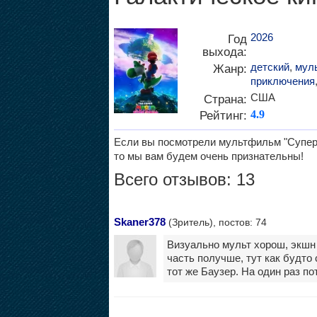
2026
Год
выхода:
детский
,
мул
Жанр:
приключения
США
Страна:
Рейтинг:
4.9
Если вы посмотрели мультфильм "Супер М
то мы вам будем очень признательны!
Всего отзывов: 13
Skaner378
(Зритель), постов: 74
Визуально мульт хорош, экшн 
часть получше, тут как будто 
тот же Баузер. На один раз по