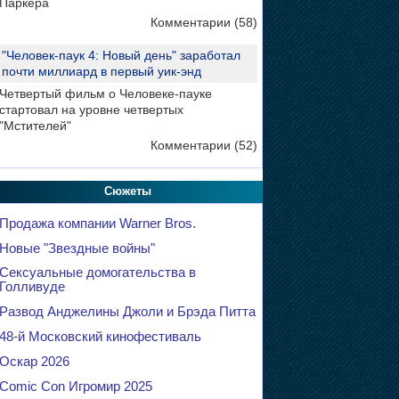
Паркера
Комментарии (58)
"Человек-паук 4: Новый день" заработал
почти миллиард в первый уик-энд
Четвертый фильм о Человеке-пауке
стартовал на уровне четвертых
"Мстителей"
Комментарии (52)
Сюжеты
Продажа компании Warner Bros.
Новые "Звездные войны"
Сексуальные домогательства в
Голливуде
Развод Анджелины Джоли и Брэда Питта
48-й Московский кинофестиваль
Оскар 2026
Comic Con Игромир 2025