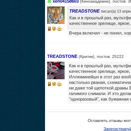
xen04158603
(Киноакадемик), постов: 3
TREADSTONE
писал(а) 13 апре
Как и в прошлый раз, мультфи
качественное зрелище, яркое, с
15
Вчера включил - не понял, хо
TREADSTONE
(Критик), постов: 25222
Как и в прошлый раз, мультфи
качественное зрелище, яркое,
Иллюминейшн в этот раз вообщ
настолько рваная, схематична
13
ни даже той щепоткой драмы Б
галимого снимали. И это дел
"одноразовый", как бумажная 
Оставлять отзывы мог
Зарегистриру