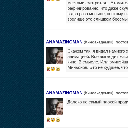
местами смотрится... Утомите
рафинированно, что даже скуч
в два раза меньше, поэтому не
зрелище это слишком бессмы
ANAMAZINGMAN
(Киноакадемик), постов
Скажем так, я видал намного 
анимацией. Всё выглядит мас
кино. В смысле, Иллюминэйшн
Миньонов. Это не худшее, что
6
ANAMAZINGMAN
(Киноакадемик), постов
Далеко не самый плохой прод
6