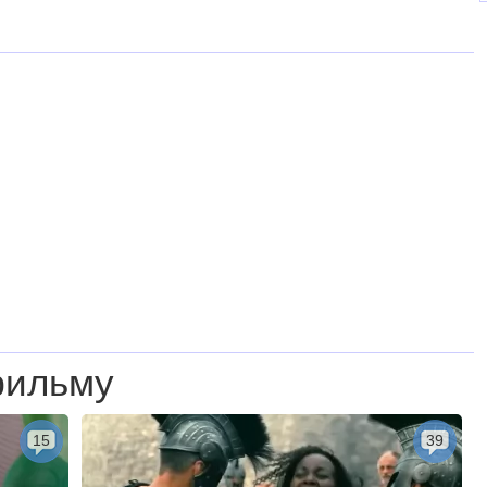
фильму
15
39