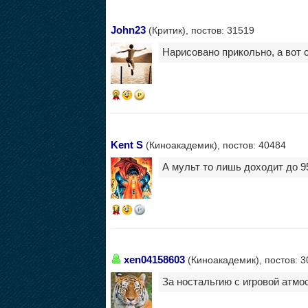
John23
(Критик), постов: 31519
Нарисовано прикольно, а вот 
9
Kent S
(Киноакадемик), постов: 40484
А мульт то лишь доходит до 9
14
xen04158603
(Киноакадемик), постов: 3
За ностальгию с игровой атмо