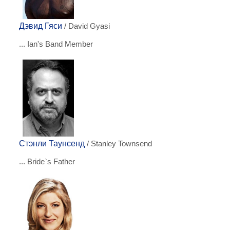
Дэвид Гяси
/ David Gyasi
... Ian's Band Member
Стэнли Таунсенд
/ Stanley Townsend
... Bride`s Father