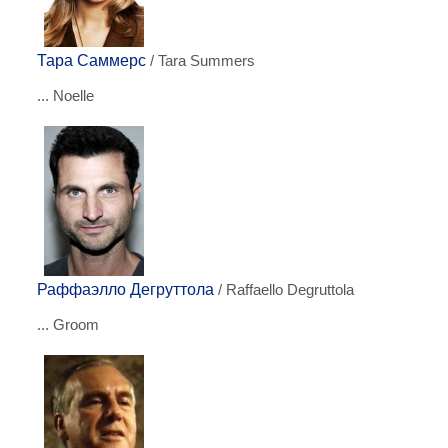
Тара Саммерс
/ Tara Summers
... Noelle
Раффаэлло Дегруттола
/ Raffaello Degruttola
... Groom