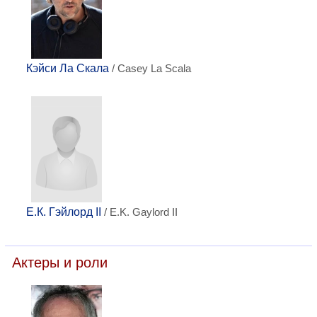
Кэйси Ла Скала
/ Casey La Scala
Е.К. Гэйлорд II
/ E.K. Gaylord II
Актеры и роли