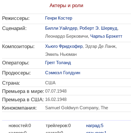
Актеры и роли
Режиссеры:
Генри Костер
Сценарий:
Билли Уайлдер
,
Роберт Э. Шервуд
,
Леонардо Берковичи,
Чарльз Брэкетт
Композиторы:
Хьюго Фридхофер
, Эдгар Де Ланж,
Эмиль Ньюман
Операторы:
Грегг Толанд
Продюсеры:
Сэмюэл Голдуин
Страна:
США
Премьера в мире:
07.07.1948
Премьера в США:
16.02.1948
Кинокомпания:
Samuel Goldwyn Company, The
новостей:0
трейлеров:0
наград:5
кадров:0
статей:0
отзывов:1