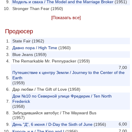
Модель и сваха / The Model and the Marriage Broker
(1951)
Stronger Than Fear (1950)
[Показать все]
Продюсер
State Fair (1962)
Давно пора / High Time
(1960)
Blue Jeans (1959)
The Remarkable Mr. Pennypacker (1959)
7,00
Путешествие к центру Земли / Journey to the Center of the
Earth
(1959)
Дар любви / The Gift of Love (1958)
Дом №10 по Северной улице Фредерик / Ten North
Frederick
(1958)
Заблудившийся автобус / The Wayward Bus
(1957)
6,00
День "Д", 6 июня / D-Day the Sixth of June
(1956)
7,00
Король и я / The King and I
(1956)