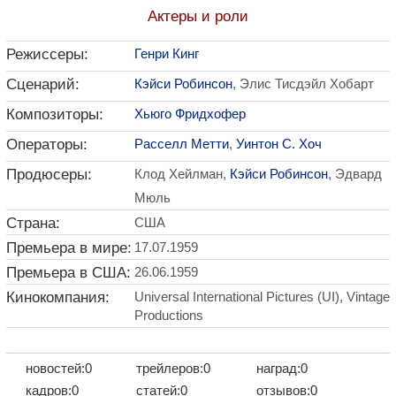
Актеры и роли
Режиссеры:
Генри Кинг
Сценарий:
Кэйси Робинсон
, Элис Тисдэйл Хобарт
Композиторы:
Хьюго Фридхофер
Операторы:
Расселл Метти
,
Уинтон С. Хоч
Продюсеры:
Клод Хейлман,
Кэйси Робинсон
, Эдвард
Мюль
Страна:
США
Премьера в мире:
17.07.1959
Премьера в США:
26.06.1959
Кинокомпания:
Universal International Pictures (UI), Vintage
Productions
новостей:0
трейлеров:0
наград:0
кадров:0
статей:0
отзывов:0