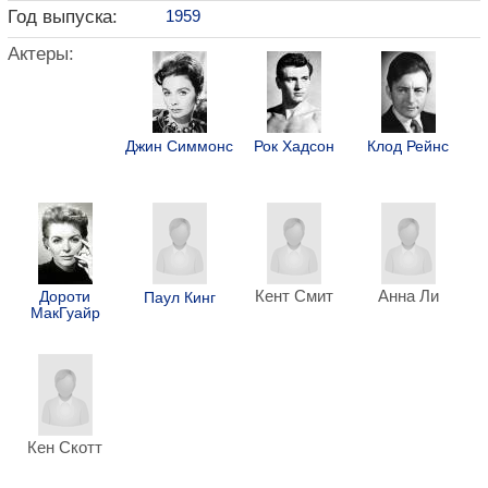
Год выпуска:
1959
Актеры:
Джин Симмонс
Рок Хадсон
Клод Рейнс
Кент Смит
Анна Ли
Дороти
Паул Кинг
МакГуайр
Кен Скотт