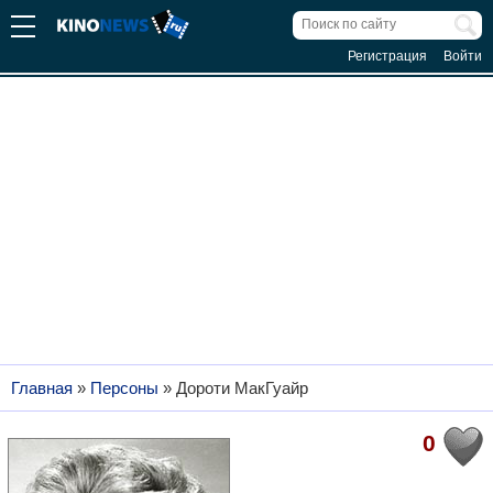
Регистрация
Войти
Главная
»
Персоны
»
Дороти МакГуайр
0