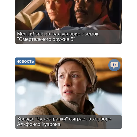
Мел Гибсон назвал условие съемок
"Смертельного оружия 5"
НОВОСТЬ
0
Звезда "Чужестранки" сыграет в хорроре
Альфонсо Куарона