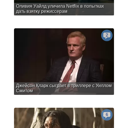
Оливия Уайлд уличила Netflix в попытках
дать взятку режиссерам
2
Джейсон Кларк сыграет в триллере с Уиллом
Смитом
6