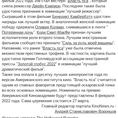
фильм 2021 года. Им стал вестерн "
Власть пса
", который
сняла режиссер
Джейн Кэмпион
. Последняя также была
удостоена признания в номинации "лучший режиссер".
Сыгравший в этом фильме
Бенедикт Камбербэтч
удостоен
награды как лучший актер. В аналогичной женской номинации
победу одержала
Оливия Колман
, снимавшаяся в ленте "
Потерянная дочь
".
Коди Смит-МакФи
признан лучшим
исполнителем роли второго плана. Лучшим иностранным
фильмом сообщество признало "
Сядь за руль моей машины
".
Напомним, что ранее "
Власть пса
" уже была отмечена
множеством престижных трофеев. В частности, картина была
удостоена премии Голливудской ассоциации иностранной
прессы "
Золотой глобус 2022
" в номинации "лучший
драматический фильм".
Также она попала в десятку лучших кинопроектов года по
версии Американского института кино. "Власть пса" считается
одним из главных фаворитов предстоящей оскаровской гонки
во всех основных номинациях. Номинанты на премию
Американской Киноакадемии будут представлены 8 февраля
2022 года. Сама церемония состоится 27 марта.
Главный редактор портала KinoNews.ru -
Андрей Станиславович Воронцов
Источник новости: The Hollywood Reporter