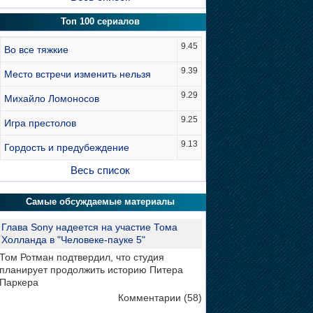
Топ 100 сериалов
9.45
Во все тяжкие
9.39
Место встречи изменить нельзя
9.29
Михайло Ломоносов
9.25
Игра престолов
9.13
Гордость и предубеждение
Весь список
Самые обсуждаемые материалы
Глава Sony надеется на участие Тома
Холланда в "Человеке-пауке 5"
Том Ротман подтвердил, что студия
планирует продолжить историю Питера
Паркера
Комментарии (58)