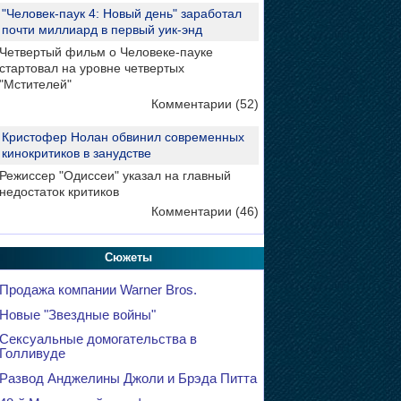
"Человек-паук 4: Новый день" заработал
почти миллиард в первый уик-энд
Четвертый фильм о Человеке-пауке
стартовал на уровне четвертых
"Мстителей"
Комментарии (52)
Кристофер Нолан обвинил современных
кинокритиков в занудстве
Режиссер "Одиссеи" указал на главный
недостаток критиков
Комментарии (46)
Сюжеты
Продажа компании Warner Bros.
Новые "Звездные войны"
Сексуальные домогательства в
Голливуде
Развод Анджелины Джоли и Брэда Питта