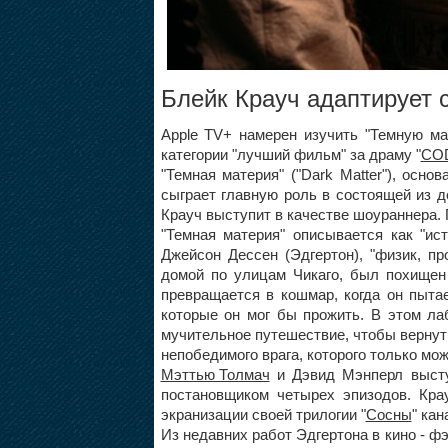
Блейк Крауч адаптирует 
Apple TV+ намерен изучить "Темную ма
категории "лучший фильм" за драму "
COD
"Темная материя" ("Dark Matter"), осно
сыграет главную роль в состоящей из д
Крауч выступит в качестве шоураннера. 
"Темная материя" описывается как "ис
Джейсон Дессен (Эдгертон), "физик, п
домой по улицам Чикаго, был похищен
превращается в кошмар, когда он пыта
которые он мог бы прожить. В этом ла
мучительное путешествие, чтобы вернуть
непобедимого врага, которого только мож
Мэттью Толмач
и Дэвид Мэнперл выст
постановщиком четырех эпизодов. Крау
экранизации своей трилогии "
Сосны
" кан
Из недавних работ Эдгертона в кино - фэ