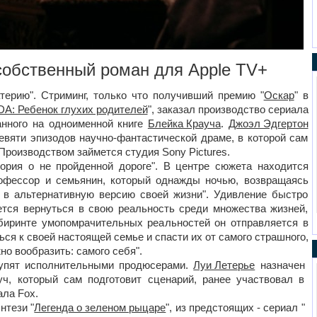
собственный роман для Apple TV+
терию". Стриминг, только что получивший премию "
Оскар
" в
A: Ребенок глухих родителей
", заказал производство сериала
ванного на одноименной книге
Блейка Крауча
.
Джоэл Эдгертон
евяти эпизодов научно-фантастической драме, в которой сам
Производством займется студия Sony Pictures.
тория о не пройденной дороге". В центре сюжета находится
рофессор и семьянин, который однажды ночью, возвращаясь
 в альтернативную версию своей жизни". Удивление быстро
ется вернуться в свою реальность среди множества жизней,
биринте умопомрачительных реальностей он отправляется в
ся к своей настоящей семье и спасти их от самого страшного,
но вообразить: самого себя".
упят исполнительными продюсерами.
Луи Летерье
назначен
ч, который сам подготовит сценарий, ранее участвовал в
ала Fox.
нтези "
Легенда о зеленом рыцаре
", из предстоящих - сериал "