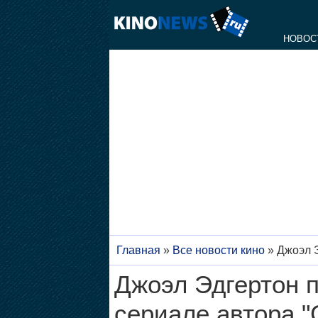
НОВОС
Главная
»
Все новости кино
»
Джоэл Э
Джоэл Эдгертон п
сериале автора "