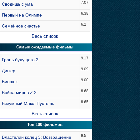
7.07
Сводишь с ума
6.38
Первый на Олимпе
6.2
Семейное счастье
Весь список
Самые ожидаемые фильмы
9.17
Грань будущего 2
9.09
Диггер
9.00
Биошок
8.68
Война миров Z 2
8.65
Безумный Макс: Пустошь
Весь список
Топ 100 фильмов
9.5
Властелин колец 3: Возвращение