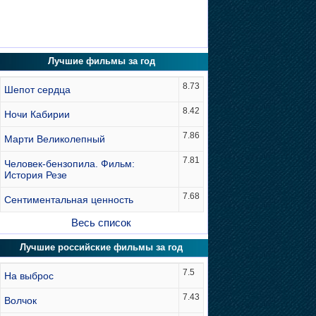
Лучшие фильмы за год
8.73
Шепот сердца
8.42
Ночи Кабирии
7.86
Марти Великолепный
7.81
Человек-бензопила. Фильм:
История Резе
7.68
Сентиментальная ценность
Весь список
Лучшие российские фильмы за год
7.5
На выброс
7.43
Волчок