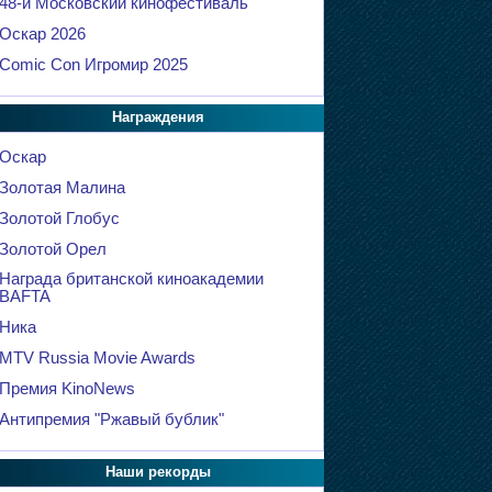
48-й Московский кинофестиваль
Оскар 2026
Comic Con Игромир 2025
Награждения
Оскар
Золотая Малина
Золотой Глобус
Золотой Орел
Награда британской киноакадемии
BAFTA
Ника
MTV Russia Movie Awards
Премия KinoNews
Антипремия "Ржавый бублик"
Наши рекорды