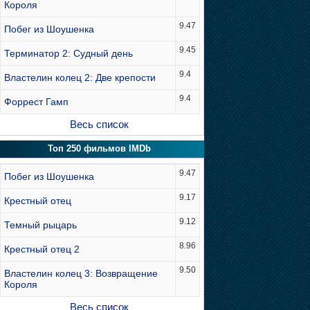
Короля
9.47
Побег из Шоушенка
9.45
Терминатор 2: Судный день
9.4
Властелин колец 2: Две крепости
9.4
Форрест Гамп
Весь список
Топ 250 фильмов IMDb
9.47
Побег из Шоушенка
9.17
Крестный отец
9.12
Темный рыцарь
8.96
Крестный отец 2
9.50
Властелин колец 3: Возвращение
Короля
Весь список