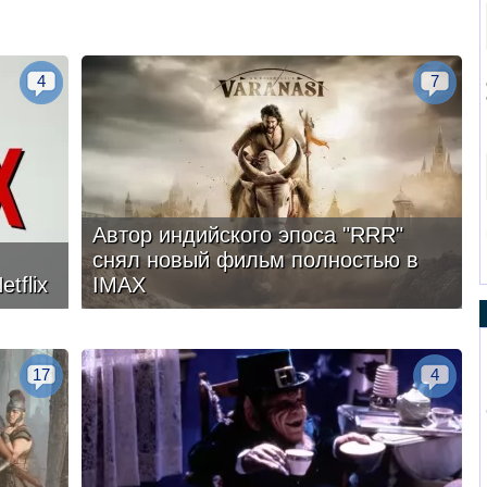
4
7
Автор индийского эпоса "RRR"
снял новый фильм полностью в
tflix
IMAX
17
4