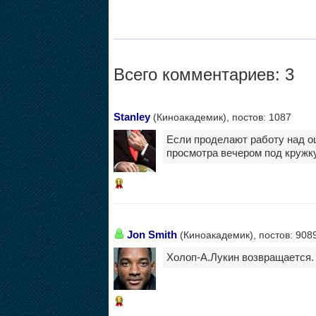
Всего комментариев: 3
Stanley
(Киноакадемик), постов: 1087
Если проделают работу над ош
просмотра вечером под кружку
11
Jon Smith
(Киноакадемик), постов: 908
Холоп-А.Лукин возвращается. Н
13