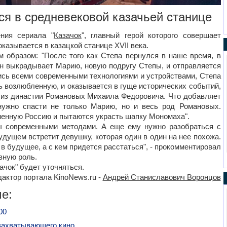
ся в средневековой казачьей станице
ния сериала "
Казачок
", главный герой которого совершает
казывается в казацкой станице XVII века.
образом: "После того как Степа вернулся в наше время, в
Он выкрадывает Марию, новую подругу Степы, и отправляется
ись всеми современными технологиями и устройствами, Степа
ь возлюбленную, и оказывается в гуще исторических событий,
я из династии Романовых Михаила Федоровича. Что добавляет
нужно спасти не только Марию, но и весь род Романовых.
менную Россию и пытаются украсть шапку Мономаха".
ы современными методами. А еще ему нужно разобраться с
удущем встретит девушку, которая один в один на нее похожа.
 в будущее, а с кем придется расстаться", - прокомментировал
авную роль.
ачок" будет уточняться.
актор портала KinoNews.ru -
Андрей Станиславович Воронцов
е:
00
захватывающего кино