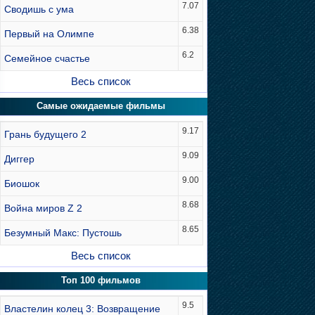
7.07
Сводишь с ума
6.38
Первый на Олимпе
6.2
Семейное счастье
Весь список
Самые ожидаемые фильмы
9.17
Грань будущего 2
9.09
Диггер
9.00
Биошок
8.68
Война миров Z 2
8.65
Безумный Макс: Пустошь
Весь список
Топ 100 фильмов
9.5
Властелин колец 3: Возвращение