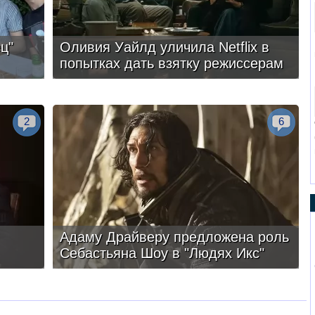
ц"
Оливия Уайлд уличила Netflix в
попытках дать взятку режиссерам
2
6
Адаму Драйверу предложена роль
Себастьяна Шоу в "Людях Икс"