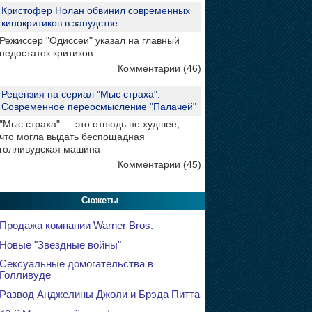
Кристофер Нолан обвинил современных
кинокритиков в занудстве
Режиссер "Одиссеи" указал на главный
недостаток критиков
Комментарии (46)
Рецензия на сериал "Мыс страха".
Современное переосмысление "Палачей"
"Мыс страха" — это отнюдь не худшее,
что могла выдать беспощадная
голливудская машина
Комментарии (45)
Сюжеты
Продажа компании Warner Bros.
Новые "Звездные войны"
Сексуальные домогательства в
Голливуде
Развод Анджелины Джоли и Брэда Питта