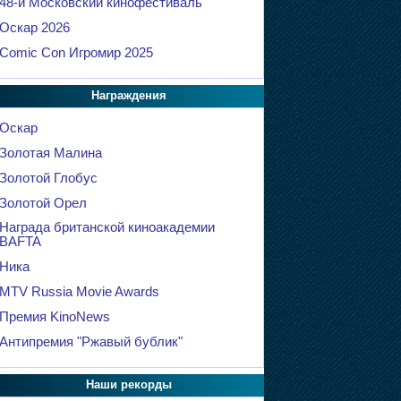
48-й Московский кинофестиваль
Оскар 2026
Comic Con Игромир 2025
Награждения
Оскар
Золотая Малина
Золотой Глобус
Золотой Орел
Награда британской киноакадемии
BAFTA
Ника
MTV Russia Movie Awards
Премия KinoNews
Антипремия "Ржавый бублик"
Наши рекорды