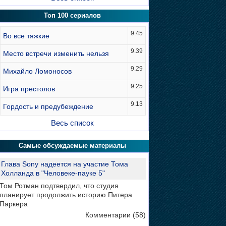
Топ 100 сериалов
9.45
Во все тяжкие
9.39
Место встречи изменить нельзя
9.29
Михайло Ломоносов
9.25
Игра престолов
9.13
Гордость и предубеждение
Весь список
Самые обсуждаемые материалы
Глава Sony надеется на участие Тома
Холланда в "Человеке-пауке 5"
Том Ротман подтвердил, что студия
планирует продолжить историю Питера
Паркера
Комментарии (58)