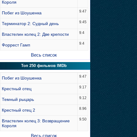
Короля
9.47
Побег из Шоушенка
9.45
Терминатор 2: Судный день
9.4
Властелин колец 2: Две крепости
9.4
Форрест Гамп
Весь список
Топ 250 фильмов IMDb
9.47
Побег из Шоушенка
9.17
Крестный отец
9.12
Темный рыцарь
8.96
Крестный отец 2
9.50
Властелин колец 3: Возвращение
Короля
Весь список