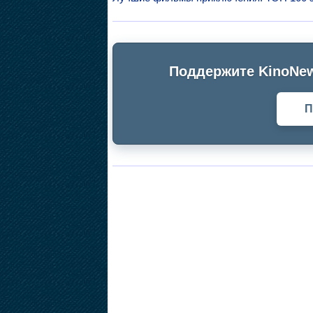
Поддержите KinoNew
П