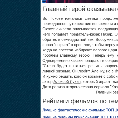
Главный герой оказывает
Во Пскове начались съемки продолже
неожиданное путешествие во времени и о
Сюжет сиквела описывается следующим 
него попадает предатель-казак Назар. 
обратно в семнадцатый век. Вооруживш
снова "ныряет" в прошлое, чтобы вернут
когда на престол избирают первого цар
проблем главному герою. Теперь ему 
Одновременно казаки попадают в совре
"Степа будет пытаться решить вопрос
личной жизнью. Он любит Аленку, но в б
И нужно решить, кого он возьмет с собой
актер
Алексей Лукин
, который играет гл
Дата релиза второго сезона сериала "Каз
Главный ред
Рейтинги фильмов по тем
Лучшие фантастические фильмы: ТОП 1
Лучшие фильмы приключения: ТОП 100 