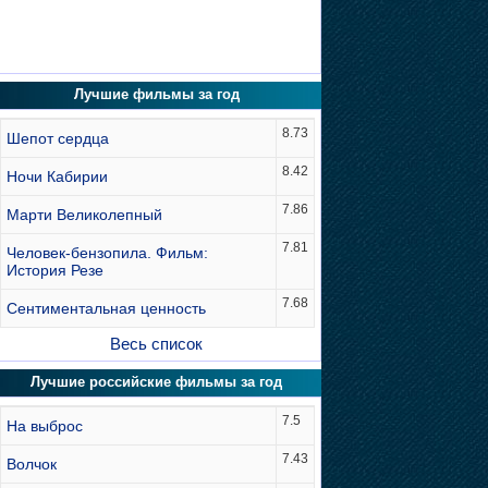
Лучшие фильмы за год
8.73
Шепот сердца
8.42
Ночи Кабирии
7.86
Марти Великолепный
7.81
Человек-бензопила. Фильм:
История Резе
7.68
Сентиментальная ценность
Весь список
Лучшие российские фильмы за год
7.5
На выброс
7.43
Волчок