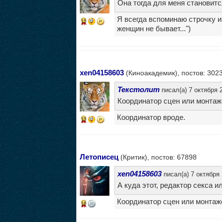
Она тогда для меня становитс
Я всегда вспоминаю строчку и
15
женщин не бывает...")
xen04158603
(Киноакадемик), постов: 302
Текстолит
писал(а) 7 октября 2
Координатор сцен или монтаж
Координатор вроде.
15
Летописец
(Критик), постов: 67898
xen04158603
писал(а) 7 октября 
А куда этот, редактор секса и
Координатор сцен или монтаж
16