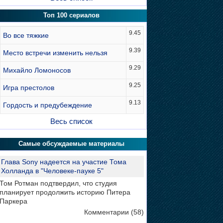
Топ 100 сериалов
9.45
Во все тяжкие
9.39
Место встречи изменить нельзя
9.29
Михайло Ломоносов
9.25
Игра престолов
9.13
Гордость и предубеждение
Весь список
Самые обсуждаемые материалы
Глава Sony надеется на участие Тома
Холланда в "Человеке-пауке 5"
Том Ротман подтвердил, что студия
планирует продолжить историю Питера
Паркера
Комментарии (58)