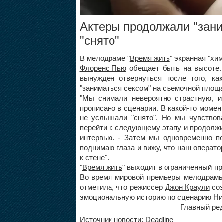
Актеры продолжали "зани
"снято"
В мелодраме "
Время жить
" экранная "х
Флоренс Пью
обещает быть на высоте.
вынужден отвернуться после того, ка
"заниматься сексом" на съемочной площ
"Мы снимали невероятно страстную, 
прописано в сценарии. В какой-то моме
не услышали "снято". Но мы чувствов
перейти к следующему этапу и продолж
интервью. - Затем мы одновременно по
поднимаю глаза и вижу, что наш операто
к стене".
"
Время жить
" выходит в ограниченный пр
Во время мировой премьеры мелодрам
отметила, что режиссер
Джон Краули
соз
эмоциональную историю по сценарию Ни
Главный ред
Источник новости: Deadline