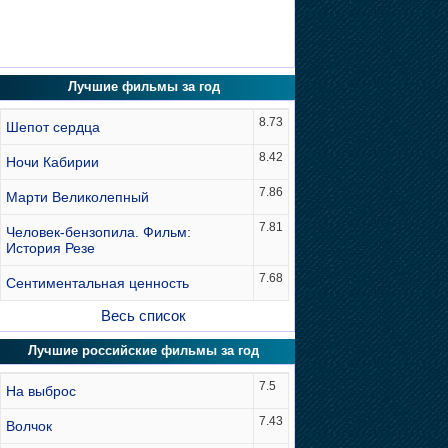
Лучшие фильмы за год
8.73
Шепот сердца
8.42
Ночи Кабирии
7.86
Марти Великолепный
7.81
Человек-бензопила. Фильм:
История Резе
7.68
Сентиментальная ценность
Весь список
Лучшие российские фильмы за год
7.5
На выброс
7.43
Волчок