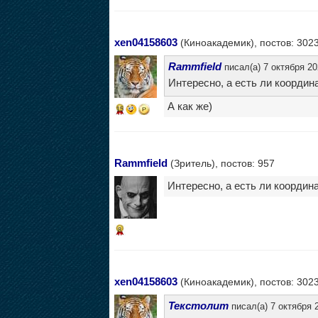
xen04158603
(Киноакадемик), постов: 302
Rammfield
писал(а) 7 октября 20
Интересно, а есть ли коорди
А как же)
15
Rammfield
(Зритель), постов: 957
Интересно, а есть ли коорди
8
xen04158603
(Киноакадемик), постов: 302
Текстолит
писал(а) 7 октября 2