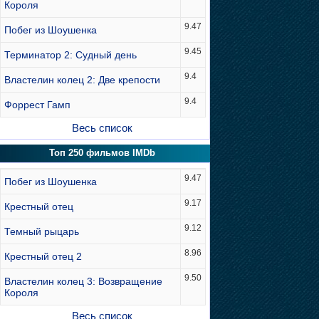
Короля
9.47
Побег из Шоушенка
9.45
Терминатор 2: Судный день
9.4
Властелин колец 2: Две крепости
9.4
Форрест Гамп
Весь список
Топ 250 фильмов IMDb
9.47
Побег из Шоушенка
9.17
Крестный отец
9.12
Темный рыцарь
8.96
Крестный отец 2
9.50
Властелин колец 3: Возвращение
Короля
Весь список