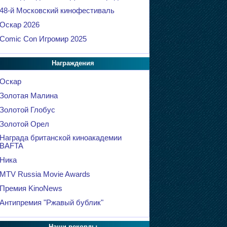
48-й Московский кинофестиваль
Оскар 2026
Comic Con Игромир 2025
Награждения
Оскар
Золотая Малина
Золотой Глобус
Золотой Орел
Награда британской киноакадемии
BAFTA
Ника
MTV Russia Movie Awards
Премия KinoNews
Антипремия "Ржавый бублик"
Наши рекорды