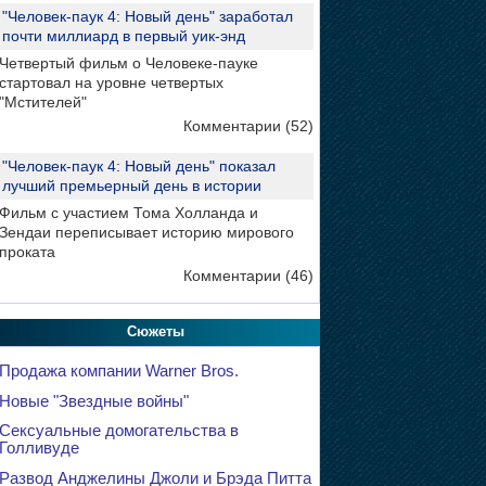
"Человек-паук 4: Новый день" заработал
почти миллиард в первый уик-энд
Четвертый фильм о Человеке-пауке
стартовал на уровне четвертых
"Мстителей"
Комментарии (52)
"Человек-паук 4: Новый день" показал
лучший премьерный день в истории
Фильм с участием Тома Холланда и
Зендаи переписывает историю мирового
проката
Комментарии (46)
Сюжеты
Продажа компании Warner Bros.
Новые "Звездные войны"
Сексуальные домогательства в
Голливуде
Развод Анджелины Джоли и Брэда Питта