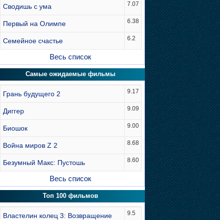
7.07
Сводишь с ума
6.38
Первый на Олимпе
6.2
Семейное счастье
Весь список
Самые ожидаемые фильмы
9.17
Грань будущего 2
9.09
Диггер
9.00
Биошок
8.68
Война миров Z 2
8.60
Безумный Макс: Пустошь
Весь список
Топ 100 фильмов
9.5
Властелин колец 3: Возвращение