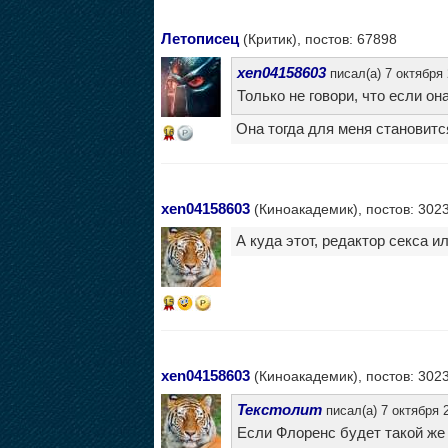
Летописец
(Критик), постов: 67898
xen04158603
писал(а) 7 октября 
Только не говори, что если о
Она тогда для меня становитс
16
xen04158603
(Киноакадемик), постов: 302
А куда этот, редактор секса и
15
xen04158603
(Киноакадемик), постов: 302
Текстолит
писал(а) 7 октября 2
Если Флоренс будет такой же 