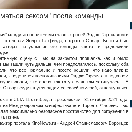
маться сексом" после команды
имия" между исполнителями главных ролей
Эндрю Гарфилд
ом и
 По словам Эндрю Гарфилда, оператор Стюарт Бентли был
к актеры, не услышав его команды "снято", и продолжили
адке.
интимную сцену с Пью на закрытой площадке, как и было
нт мы зашли чуть дальше, чем предполагалось, поскольку оба
али, что все нормально и просто решили, что надо плавно
или, - поделился воспоминаниями Эндрю Гарфилд в недавнем
чувствовали, что сцена как-то уж слишком затянулась... Я
р Стюарт сидит в углу рядом со своей камерой, отвернувшись
окат в США 11 октября, а в российский - 31 октября 2024 года.
ы на Международном кинофестивале в Торонто Флоренс Пью
дал максимально безопасное пространство для погружения в
ка Пэйна.
актор портала KinoNews.ru -
Андрей Станиславович Воронцов