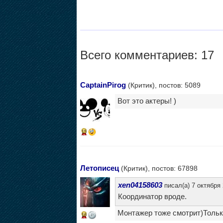
Всего комментариев: 17
CaptainPirog
(Критик), постов: 5089
Вот это актеры! )
15
Летописец
(Критик), постов: 67898
xen04158603
писал(а) 7 октября 
Координатор вроде.
Монтажер тоже смотрит)Только
16