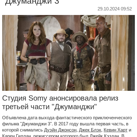
"Джуманджи 3"
29.10.2024 09:52
Студия Somy анонсировала релиз
третьей части "Джуманджи"
Объявлена дата выхода фантастического приключенческого
фильма "Джуманджи 3". В 2017 году вышла первая часть, в
которой снимались
Дуэйн Джонсон
,
Джек Блэк
,
Кевин Харт
и
Карен Гиллан
, режиссером которого был
Джейк Кэздан
. В