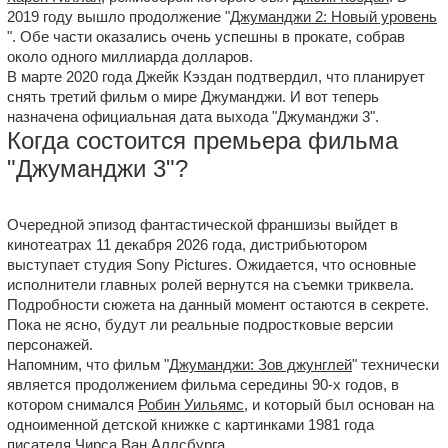
2019 году вышло продолжение "
Джуманджи 2: Новый уровень
". Обе части оказались очень успешны в прокате, собрав
около одного миллиарда долларов.
В марте 2020 года Джейк Кэздан подтвердил, что планирует
снять третий фильм о мире Джуманджи. И вот теперь
назначена официальная дата выхода "Джуманджи 3".
Когда состоится премьера фильма
"Джуманджи 3"?
Очередной эпизод фантастической франшизы выйдет в
кинотеатрах 11 декабря 2026 года, дистрибьютором
выступает студия Sony Pictures. Ожидается, что основные
исполнители главных ролей вернутся на съемки триквела.
Подробности сюжета на данный момент остаются в секрете.
Пока не ясно, будут ли реальные подростковые версии
персонажей.
Напомним, что фильм "
Джуманджи: Зов джунглей
" технически
является продолжением фильма середины 90-х годов, в
котором снимался
Робин Уильямс
, и который был основан на
одноименной детской книжке с картинками 1981 года
писателя Чирса Ван Аллсбурга.