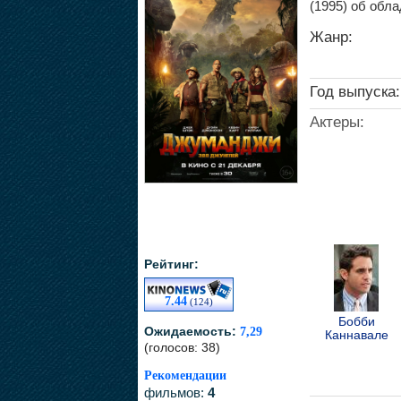
(1995) об обл
Жанр:
Год выпуска:
Актеры:
Рейтинг:
7.44
(124)
Бобби
Ожидаемость:
7,29
Каннавале
(голосов: 38)
Рекомендации
фильмов:
4