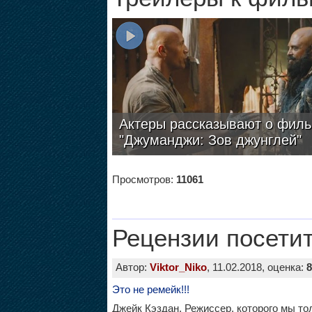
Актеры рассказывают о фил
"Джуманджи: Зов джунглей"
Просмотров:
11061
Рецензии посети
Автор:
Viktor_Niko
, 11.02.2018, оценка:
8
Это не ремейк!!!
Джейк Кэздан. Режиссер, которого мы то