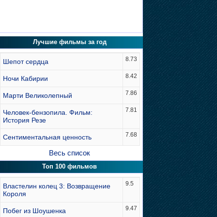
Лучшие фильмы за год
8.73
Шепот сердца
8.42
Ночи Кабирии
7.86
Марти Великолепный
7.81
Человек-бензопила. Фильм:
История Резе
7.68
Сентиментальная ценность
Весь список
Топ 100 фильмов
9.5
Властелин колец 3: Возвращение
Короля
9.47
Побег из Шоушенка