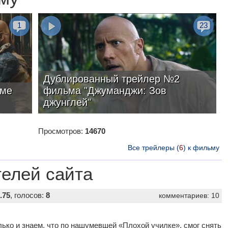
1
23
Дублированный трейлер №2
ьме
фильма "Джуманджи: Зов
джунглей"
Просмотров:
14670
Все трейлеры (
6
) к фильму
телей сайта
.75
, голосов:
8
комментариев: 10
лько и знаем, что по нашумевшей «Плохой училке», смог снять