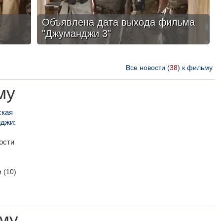
Объявлена дата выхода фильма
"Джуманджи 3"
Все новости (
38
) к фильму
му
ская
джи:
ости
и
(10)
му