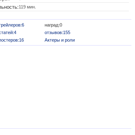
ьность:
119 мин.
трейлеров:6
наград:0
статей:4
отзывов:155
постеров:16
Актеры и роли