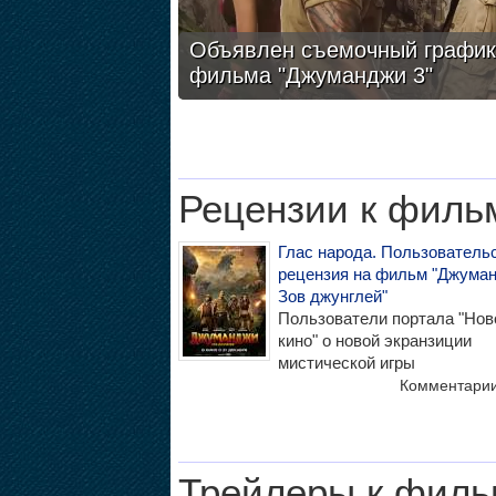
Объявлен съемочный график
фильма "Джуманджи 3"
Рецензии к филь
Глас народа. Пользователь
рецензия на фильм "Джуман
Зов джунглей"
Пользователи портала "Нов
кино" о новой экранзиции
мистической игры
Комментари
Трейлеры к филь