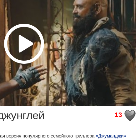
джунглей
13
я версия популярного семейного триллера
«Джуманджи»