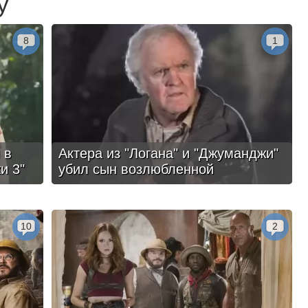
у
8
1
 в
Актера из "Логана" и "Джуманджи"
и 3"
убил сын возлюбленной
10
2