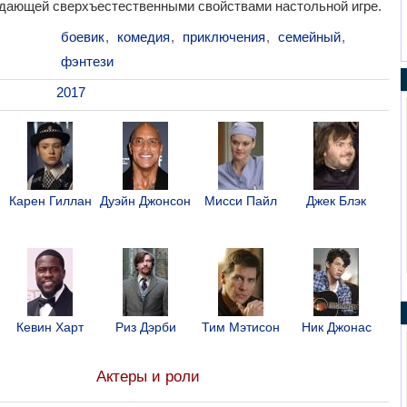
адающей сверхъестественными свойствами настольной игре.
боевик
,
комедия
,
приключения
,
семейный
,
фэнтези
2017
Карен Гиллан
Дуэйн Джонсон
Мисси Пайл
Джек Блэк
Кевин Харт
Риз Дэрби
Тим Мэтисон
Ник Джонас
Актеры и роли