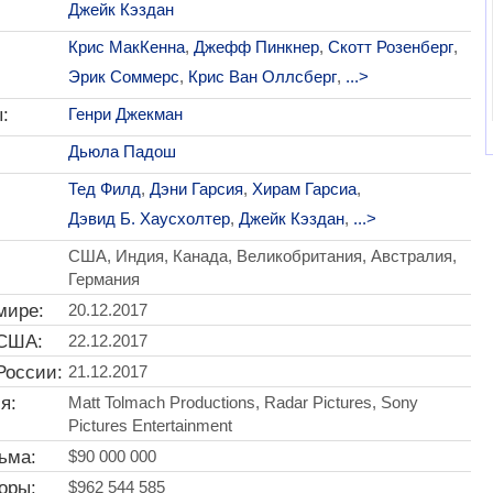
Джейк Кэздан
Крис МакКенна
,
Джефф Пинкнер
,
Скотт Розенберг
,
Эрик Соммерс
,
Крис Ван Оллсберг
,
...>
:
Генри Джекман
Дьюла Падош
Тед Филд
,
Дэни Гарсия
,
Хирам Гарсиа
,
Дэвид Б. Хаусхолтер
,
Джейк Кэздан
,
...>
США, Индия, Канада, Великобритания, Австралия,
Германия
мире:
20.12.2017
 США:
22.12.2017
России:
21.12.2017
я:
Matt Tolmach Productions, Radar Pictures, Sony
Pictures Entertainment
ьма:
$90 000 000
оры:
$962 544 585