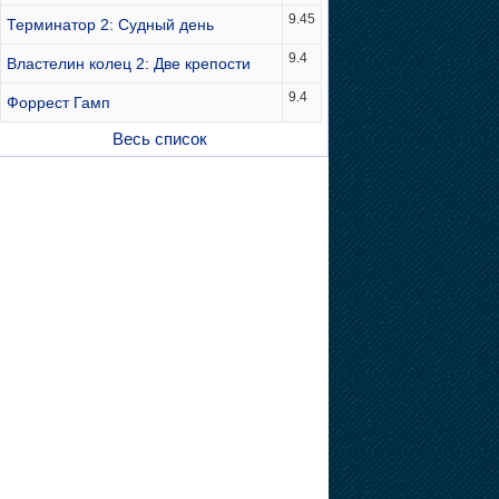
9.45
Терминатор 2: Судный день
9.4
Властелин колец 2: Две крепости
9.4
Форрест Гамп
Весь список