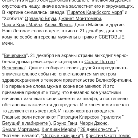
опустошить чашу, иначе волна захлестнет его и окружающих.
В картине снимались: звезда "
Пиратов Карибского моря
" и
"Хоббита"
Орландо Блум
,
Джанет Монтгомери
,
Чарли Крид-Майлз
,
Алекс Фернс
, Джош Майерс и другие.
Наш Леголас снова в деле, в кино с 21 декабря, для тех,
кому не особо интересны мужчины в трико и СВЕТОВЫЕ
мечи.
"
Вечеринка
". 21 декабря на экраны страны выходит черно-
белая драма режиссера и сценариста
Салли Поттер
"
Вечеринка
". Джанет собирает своих друзей отпраздновать
знаменательное событие: она становится министром
здравоохранения в теневом правительстве Великобритании.
Но первые же слова мужа в корне все меняют. И это
признание приводит к тому, что внезапно все участники
начинают извлекать свои скелеты из шкафа, и постепенно
обстановка накаляется до предела. И в конечном итоге кто-
то должен стать жертвой. И такая жертва находится.
Главные роли исполняют
Патриция Кларксон
(трилогия "
Бегущий в лабиринте
"),
Бруно Ганц
,
Черри Джонс
,
Эмили Мортимер
,
Киллиан Мерфи
("
28 дней спустя...
",
"Бэтмен: начало", "
Острые козырьки
"),
Кристин Скотт Томас