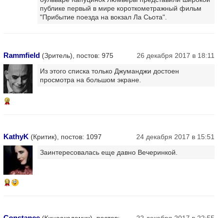
публике первый в мире короткометражный фильм
"Прибытие поезда на вокзал Ла Сьота".
Rammfield
(Зритель), постов: 975
26 декабря 2017 в 18:11
Из этого списка только Джуманджи достоен
просмотра на большом экране.
8
KathyK
(Критик), постов: 1097
24 декабря 2017 в 15:51
Заинтересовалась еще давно Вечеринкой.
13
Constance
(Киноакадемик), постов:
22 декабря 2017 в 22:55