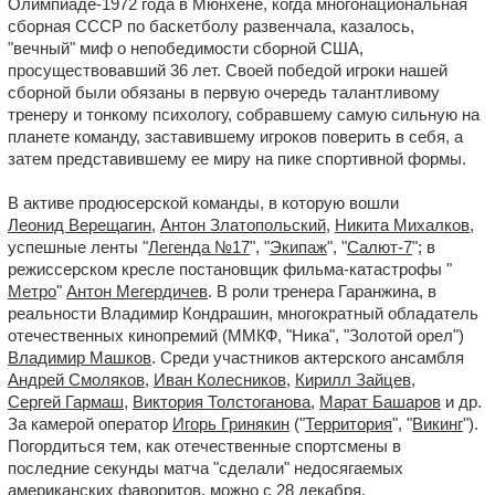
Олимпиаде-1972 года в Мюнхене, когда многонациональная
сборная СССР по баскетболу развенчала, казалось,
"вечный" миф о непобедимости сборной США,
просуществовавший 36 лет. Своей победой игроки нашей
сборной были обязаны в первую очередь талантливому
тренеру и тонкому психологу, собравшему самую сильную на
планете команду, заставившему игроков поверить в себя, а
затем представившему ее миру на пике спортивной формы.
В активе продюсерской команды, в которую вошли
Леонид Верещагин
,
Антон Златопольский
,
Никита Михалков,
успешные ленты "
Легенда №17
", "
Экипаж
", "
Салют-7
"; в
режиссерском кресле постановщик фильма-катастрофы "
Метро
"
Антон Мегердичев
. В роли тренера Гаранжина, в
реальности Владимир Кондрашин, многократный обладатель
отечественных кинопремий (ММКФ, "Ника", "Золотой орел")
Владимир Машков
. Среди участников актерского ансамбля
Андрей Смоляков
,
Иван Колесников
,
Кирилл Зайцев
,
Сергей Гармаш
,
Виктория Толстоганова
,
Марат Башаров
и др.
За камерой оператор
Игорь Гринякин
("
Территория
", "
Викинг
").
Погордиться тем, как отечественные спортсмены в
последние секунды матча "сделали" недосягаемых
американских фаворитов, можно с 28 декабря.