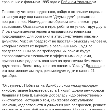
сравнению с фильмом 1995 года с
Робином Уильямс
ом.
По сюжету четверо подростков, найдя в школьном подвале
странную игру под названием "Джуманджи", решаются
поиграть в нее. Неожиданным образом школьников туда
засасывает. Оказавшись в игре, ребята не узнают друг друга.
Игра видоизменила героев и наградила их навыками
подходящими, для обитания в этих смертельно опасных
джунглях. Миссия предстоит не простая - отыскать человека,
который сможет их вернуть в реальный мир. Судя по
представленным ранее трейлерам, их поиски будут
сопровождаться смешными и эффектными сценами,
призванными радовать наш глаз на протяжении без малого
двух часов. Всем, кому хочется оценить "Скалу"
Джонсон
а в
его неизменном амплуа, рекомендуем идти в кино с 21
декабря.
"
Отступник
". Побывав на Эдинбургском международном
кинофестивале (премьера была 1 июля), драма режиссеров
Людвига и Пола Шаммасян добралась и до отечественных
кинотеатров. История о том, как жертва сексуального
насилия, издевательств и унижения уже повзрослев, решает
отомстить и дать бой демонам прошлого. Малкольм должен