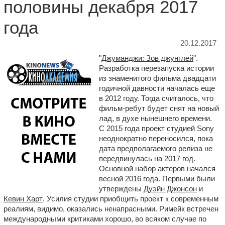
половины декабря 2017
года
20.12.2017
"
Джуманджи: Зов джунглей
".
Разработка перезапуска истории
из знаменитого фильма двадцати
годичной давности началась еще
в 2012 году. Тогда считалось, что
фильм-ребут будет снят на новый
лад, в духе нынешнего времени.
С 2015 года проект студией Sony
неоднократно переносился, пока
дата предполагаемого релиза не
передвинулась на 2017 год.
Основной набор актеров начался
весной 2016 года. Первыми были
утверждены
Дуэйн Джонсон
и
Кевин Харт
. Усилия студии приобщить проект к современным
реалиям, видимо, оказались ненапрасными. Римейк встречен
международными критиками хорошо, во всяком случае по