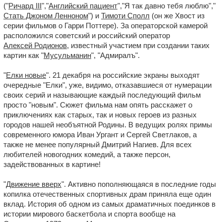
("
Ричард III
","
Английский пациент
","Я так давно тебя люблю","
Стать Джоном Ленноном
") и
Тимоти Сполл
(он же Хвост из
серии фильмов о Гарри Поттере). За операторской камерой
расположился советский и российский оператор
Алексей Родионов
, известный участием при создании таких
картин как "
Мусульманин
", "Адмиралъ".
"
Елки новые
". 21 декабря на российские экраны выходят
очередные "Елки", уже, видимо, отказавшиеся от нумерации
своих серий и называющие каждый последующий фильм
просто "новым". Сюжет фильма нам опять расскажет о
приключениях как старых, так и новых героев из разных
городов нашей необъятной Родины. В ведущих ролях примы
современного юмора Иван Ургант и Сергей Светлаков, а
также не менее популярный Дмитрий Нагиев. Для всех
любителей новогодних комедий, а также персон,
задействованных в картине!
"
Движение вверх
". Активно пополняющаяся в последние годы
копилка отечественных спортивных драм приняла еще один
вклад. История об одном из самых драматичных поединков в
истории мирового баскетбола и спорта вообще на