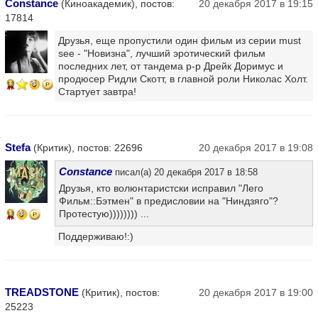
Constance
(Киноакадемик), постов:
20 декабря 2017 в 19:15
17814
Друзья, еще пропустили один фильм из серии must
see - "Новизна", лучший эротический фильм
последних лет, от тандема р-р Дрейк Доримус и
продюсер Ридли Скотт, в главной роли Николас Холт.
13
Стартует завтра!
Stefa
(Критик), постов: 22696
20 декабря 2017 в 19:08
Constance
писал(а) 20 декабря 2017 в 18:58
Друзья, кто волюнтаристски исправил "Лего
Фильм::Бэтмен" в предисловии на "Ниндзяго"?
Протестую)))))))) ...
13
Поддерживаю!:)
TREADSTONE
(Критик), постов:
20 декабря 2017 в 19:00
25223