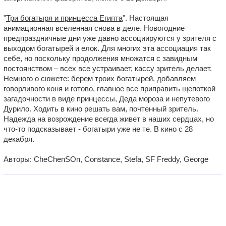
"
Три богатыря и принцесса Египта
". Настоящая
анимационная вселенная снова в деле. Новогодние
предпраздничные дни уже давно ассоциируются у зрителя с
выходом богатырей и елок. Для многих эта ассоциация так
себе, но поскольку продолжения множатся с завидным
постоянством – всех все устраивает, кассу зритель делает.
Немного о сюжете: берем троих богатырей, добавляем
говорливого коня и готово, главное все приправить щепоткой
загадочности в виде принцессы, Деда мороза и непутевого
Дурило. Ходить в кино решать вам, почтенный зритель.
Надежда на возрождение всегда живет в наших сердцах, но
что-то подсказывает - богатыри уже не те. В кино с 28
декабря.
Авторы: CheChenSOn, Constance, Stefa, SF Freddy, George