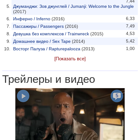
7,44
Джуманджи: Зов джунглей / Jumanji: Welcome to the Jungle
(2017)
6,33
Инферно / Inferno
(2016)
7,49
Пассажиры / Passengers
(2016)
4,53
Девушка без комплексов / Trainwreck
(2015)
5,42
Домашнее видео / Sex Tape
(2014)
1,00
Восторг Палуза / Rapturepalooza
(2013)
[Показать все]
Трейлеры и видео
5