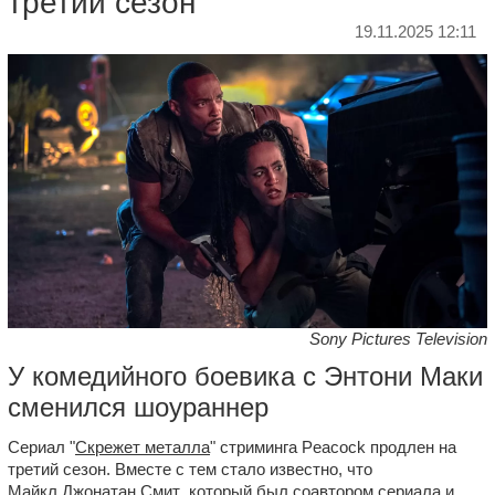
третий сезон
19.11.2025 12:11
Sony Pictures Television
У комедийного боевика с Энтони Маки
сменился шоураннер
Сериал "
Скрежет металла
" стриминга Peacock продлен на
третий сезон. Вместе с тем стало известно, что
Майкл Джонатан Смит
, который был соавтором сериала и