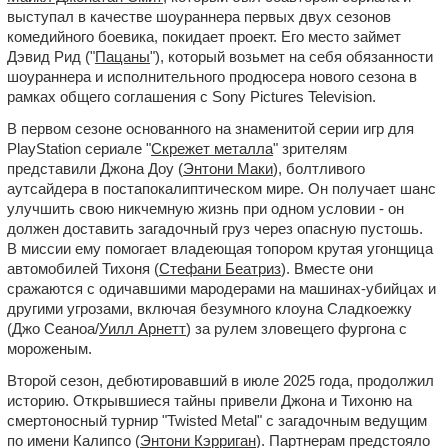
выступал в качестве шоураннера первых двух сезонов
комедийного боевика, покидает проект. Его место займет
Дэвид Рид ("
Пацаны
"), который возьмет на себя обязанности
шоураннера и исполнительного продюсера нового сезона в
рамках общего соглашения с Sony Pictures Television.
В первом сезоне основанного на знаменитой серии игр для
PlayStation сериале "
Скрежет металла
" зрителям
представили Джона Доу (
Энтони Маки
), болтливого
аутсайдера в постапокалиптическом мире. Он получает шанс
улучшить свою никчемную жизнь при одном условии - он
должен доставить загадочный груз через опасную пустошь.
В миссии ему помогает владеющая топором крутая угонщица
автомобилей Тихоня (
Стефани Беатриз
). Вместе они
сражаются с одичавшими мародерами на машинах-убийцах и
другими угрозами, включая безумного клоуна Сладкоежку
(Джо Сеаноа/
Уилл Арнетт
) за рулем зловещего фургона с
мороженым.
Второй сезон, дебютировавший в июле 2025 года, продолжил
историю. Открывшиеся тайны привели Джона и Тихоню на
смертоносный турнир "Twisted Metal" с загадочным ведущим
по имени Калипсо (
Энтони Кэрриган
). Партнерам предстояло