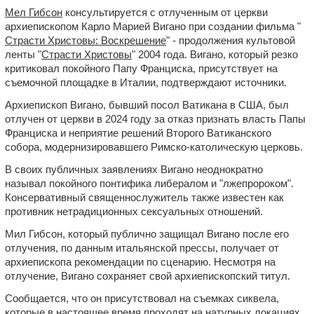
Мел Гибсон
консультируется с отлученным от церкви
архиепископом Карло Марией Вигано при создании фильма "
Страсти Христовы: Воскрешение
" - продолжения культовой
ленты "
Страсти Христовы
" 2004 года. Вигано, который резко
критиковал покойного Папу Франциска, присутствует на
съемочной площадке в Италии, подтверждают источники.
Архиепископ Вигано, бывший посол Ватикана в США, был
отлучен от церкви в 2024 году за отказ признать власть Папы
Франциска и неприятие решений Второго Ватиканского
собора, модернизировавшего Римско-католическую церковь.
В своих публичных заявлениях Вигано неоднократно
называл покойного понтифика либералом и "лжепророком".
Консервативный священнослужитель также известен как
противник нетрадиционных сексуальных отношений.
Мил Гибсон, который публично защищал Вигано после его
отлучения, по данным итальянской прессы, получает от
архиепископа рекомендации по сценарию. Несмотря на
отлучение, Вигано сохраняет свой архиепископский титул.
Сообщается, что он присутствовал на съемках сиквела,
которые в настоящее время проходят на натурных локациях