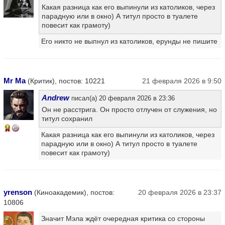
Какая разница как его выпинули из католиков, через
парадную или в окно) А титул просто в туалете
повесит как грамоту)
Его никто не выпнул из католиков, ерунды не пишите
Mr Ma
(Критик), постов: 10221
21 февраля 2026 в 9:50
Andrew
писал(а) 20 февраля 2026 в 23:36
Он не расстрига. Он просто отлучен от служения, но
титул сохранил
14
Какая разница как его выпинули из католиков, через
парадную или в окно) А титул просто в туалете
повесит как грамоту)
yrenson
(Киноакадемик), постов:
20 февраля 2026 в 23:37
10806
Значит Мэла ждёт очередная критика со стороны