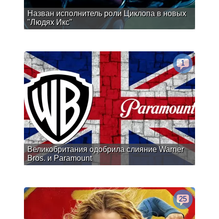
Назван исполнитель роли Циклопа в новых
"Людях Икс"
1
Великобритания одобрила слияние Warner
Bros. и Paramount
25