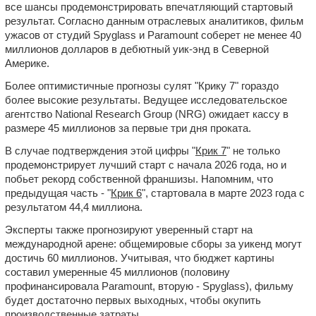
все шансы продемонстрировать впечатляющий стартовый
результат. Согласно данным отраслевых аналитиков, фильм
ужасов от студий Spyglass и Paramount соберет не менее 40
миллионов долларов в дебютный уик-энд в Северной
Америке.
Более оптимистичные прогнозы сулят "Крику 7" гораздо
более высокие результаты. Ведущее исследовательское
агентство National Research Group (NRG) ожидает кассу в
размере 45 миллионов за первые три дня проката.
В случае подтверждения этой цифры "
Крик 7
" не только
продемонстрирует лучший старт с начала 2026 года, но и
побьет рекорд собственной франшизы. Напомним, что
предыдущая часть - "
Крик 6
", стартовала в марте 2023 года с
результатом 44,4 миллиона.
Эксперты также прогнозируют уверенный старт на
международной арене: общемировые сборы за уикенд могут
достичь 60 миллионов. Учитывая, что бюджет картины
составил умеренные 45 миллионов (половину
профинансировала Paramount, вторую - Spyglass), фильму
будет достаточно первых выходных, чтобы окупить
производственные затраты.