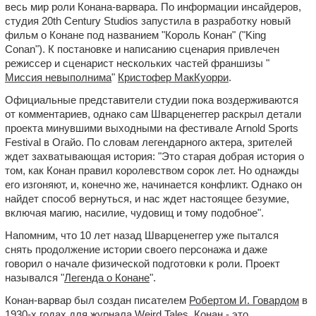
весь мир роли Конана-варвара. По информации инсайдеров,
студия 20th Century Studios запустила в разработку новый
фильм о Конане под названием "Король Конан" ("King
Conan"). К постановке и написанию сценария привлечен
режиссер и сценарист нескольких частей франшизы "
Миссия невыполнима
"
Кристофер МакКуорри
.
Официальные представители студии пока воздерживаются
от комментариев, однако сам Шварценеггер раскрыл детали
проекта минувшими выходными на фестивале Arnold Sports
Festival в Огайо. По словам легендарного актера, зрителей
ждет захватывающая история: "Это старая добрая история о
том, как Конан правил королевством сорок лет. Но однажды
его изгоняют, и, конечно же, начинается конфликт. Однако он
найдет способ вернуться, и нас ждет настоящее безумие,
включая магию, насилие, чудовищ и тому подобное".
Напомним, что 10 лет назад Шварценеггер уже пытался
снять продолжение истории своего персонажа и даже
говорил о начале физической подготовки к роли. Проект
назывался "
Легенда о Конане
".
Конан-варвар был создан писателем
Робертом И. Говардом
в
1930-х годах для журнала Weird Tales. Конан - это