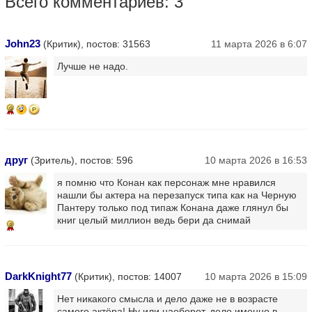
Всего комментариев: 3
John23
(Критик), постов: 31563
11 марта 2026 в 6:07
Лучше не надо.
9
друг
(Зритель), постов: 596
10 марта 2026 в 16:53
я помню что Конан как персонаж мне нравился
нашли бы актера на перезапуск типа как на Черную
Пантеру только под типаж Конана даже глянул бы
книг целый миллион ведь бери да снимай
8
DarkKnight77
(Критик), постов: 14007
10 марта 2026 в 15:09
Нет никакого смысла и дело даже не в возрасте
самого актёра! Ну или наоборот, дело именно в