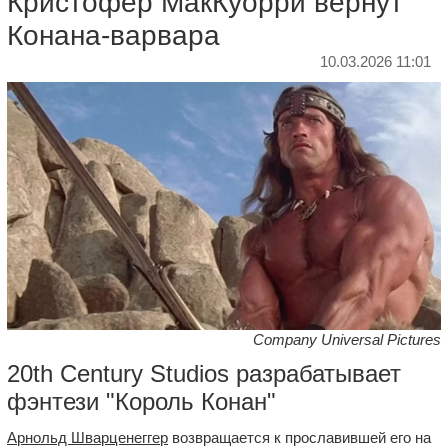
Кристофер МакКуорри вернут
Конана-варвара
10.03.2026 11:01
Company Universal Pictures
20th Century Studios разрабатывает
фэнтези "Король Конан"
Арнольд Шварценеггер
возвращается к прославившей его на