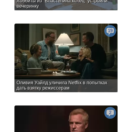
Хоббиты из "Властелина колец" устроили
вечеринку
19
Оливия Уайлд уличила Netflix в попытках
дать взятку режиссерам
2