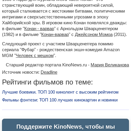
странствующий воин, обладающий невероятной силой,
который сталкивается с жестокими битвами, политическими
интригами и сверхъестественными угрозами в эпоху
Хайборийской эры. В игровом кино Конан появлялся дважды:
в фильме "
Конан - варвар
" с Арнольдом Шварценеггером
(1982) и в фильме "
Конан-варвар
" с
Джейсоном Момоа
(2011).
Следующий проект с участием Шварценеггера помимо
сериала "Фубар" - рождественская экшн-комедия Amazon
MGM "
Человек с мешком
".
Старший редактор портала KinoNews.ru -
Мария Великанова
Источник новости:
Deadline
Рейтинги фильмов по теме:
Лучшие боевики. ТОП 100 кинолент с высоким рейтингом
Фильмы фэнтези: ТОП 100 лучших кинокартин и новинки
Поддержите KinoNews, чтобы мы