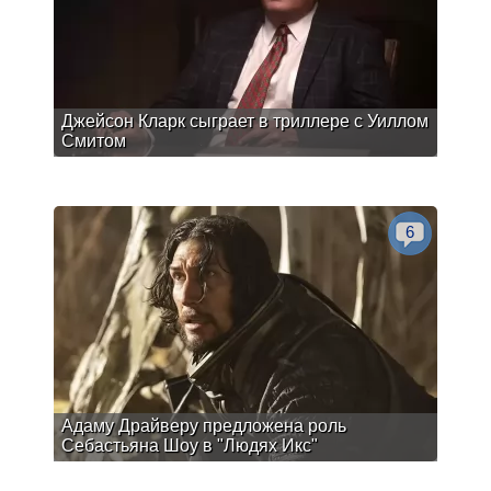
Джейсон Кларк сыграет в триллере с Уиллом
Смитом
6
Адаму Драйверу предложена роль
Себастьяна Шоу в "Людях Икс"