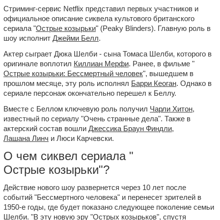
Стриминг-сервис Netflix представил первых участников и
официальное описание сиквела культового британского
сериала "
Острые козырьки
" (Peaky Blinders). Главную роль в
шоу исполнит
Джейми Белл
.
Актер сыграет Дюка Шелби - сына Томаса Шелби, которого в
оригинале воплотил
Киллиан Мерфи
. Ранее, в фильме "
Острые козырьки: Бессмертный человек
", вышедшем в
прошлом месяце, эту роль исполнял
Барри Кеоган
. Однако в
сериале персонаж окончательно перешел к Беллу.
Вместе с Беллом ключевую роль получил
Чарли Хитон
,
известный по сериалу "Очень странные дела". Также в
актерский состав вошли
Джессика Браун Финдли
,
Лашана Линч
и Люси Карчевски.
О чем сиквел сериала "
Острые козырьки
"?
Действие нового шоу развернется через 10 лет после
событий "Бессмертного человека" и перенесет зрителей в
1950-е годы, где будет показано следующее поколение семьи
Шелби. "В эту новую эру "Острых козырьков", спустя