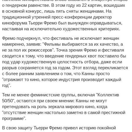
о гендерном равенстве. В этом году из 22 картин, вошедших
в основной конкурс, лишь пять сняты женщинами. На
традиционной утренней пресс-конференции директор
кинофорума Тьерри Фремо был вынужден оправдываться,
настаивая на исключительно художественных критериях.
Фремо подчеркнул, что фестиваль не исключает женщин
намеренно, заявив: "Фильмы выбираются за их качество, а
не за пол их режиссеров". Точка зрения Фремо и фестиваля
сводится к тому, что введение гендерных квот поставило бы
под удар художественную целостность отбора, даже если
разрыв сохраняется год за годом. Этот взгляд перекликается
с более ранним заявлением о том, что Канны просто
"отражают то кино, которое индустрия производит каждый
год".
Тем не менее феминистские группы, включая "Коллектив
50/50", остаются при своем мнении: Канны не могут
претендовать на роль зеркала мирового кино, когда
"отсутствие женщин настолько заметно в самой престижной
программе".
В свою защиту Тьерри Фремо привел историю покойной