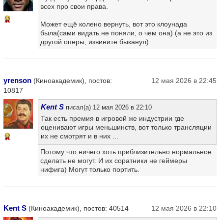
всех про свои права.
13
Может ещё колено вернуть, вот это клоунада
была(сами видать не поняли, о чем она) (а не это из
другой оперы, извините быканул)
yrenson
(Киноакадемик), постов:
12 мая 2026 в 22:45
10817
Kent S
писал(а) 12 мая 2026 в 22:10
Так есть премия в игровой же индустрии где
оценивают игры меньшинств, вот только трансляции
их не смотрят и в них ...
12
Потому что ничего хоть приблизительно нормальное
сделать не могут. И их соратники не геймеры
нифига) Могут только портить.
Kent S
(Киноакадемик), постов: 40514
12 мая 2026 в 22:10