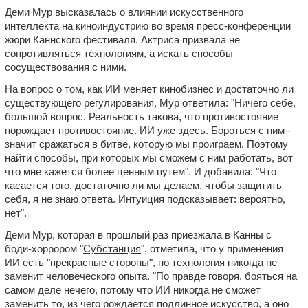
Деми Мур
высказалась о влиянии искусственного
интеллекта на киноиндустрию во время пресс-конференции
жюри Каннского фестиваля. Актриса призвала не
сопротивляться технологиям, а искать способы
сосуществования с ними.
На вопрос о том, как ИИ меняет кинобизнес и достаточно ли
существующего регулирования, Мур ответила: "Ничего себе,
большой вопрос. Реальность такова, что противостояние
порождает противостояние. ИИ уже здесь. Бороться с ним -
значит сражаться в битве, которую мы проиграем. Поэтому
найти способы, при которых мы сможем с ним работать, вот
что мне кажется более ценным путем". И добавила: "Что
касается того, достаточно ли мы делаем, чтобы защитить
себя, я не знаю ответа. Интуиция подсказывает: вероятно,
нет".
Деми Мур, которая в прошлый раз приезжала в Канны с
боди-хоррором "
Субстанция
", отметила, что у применения
ИИ есть "прекрасные стороны", но технология никогда не
заменит человеческого опыта. "По правде говоря, бояться на
самом деле нечего, потому что ИИ никогда не сможет
заменить то, из чего рождается подлинное искусство, а оно