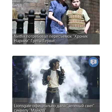
Netflix потребовал пересъемок "Хроник
Нарнии" Греты Гервиг
2
Lionsgate официально дала "зеленый свет"
сиквелу "Майкла"