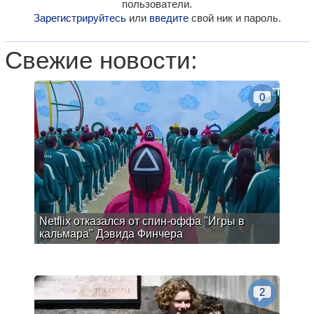
пользователи.
Зарегистрируйтесь
или
введите
свой ник и пароль.
Свежие новости:
0
Netflix отказался от спин-оффа "Игры в
кальмара" Дэвида Финчера
2