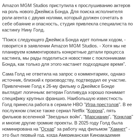
Amazon MGM Studios приступила к прослушиванию актеров
на роль нового Джеймса Бонда. Для поиска исполнителя
роли агента с двумя нолями, который должен сочетать в
себе обаяние и опасность, студия привлекла специалиста по
кастингу Нину Голд.
"Поиск следующего Джеймса Бонда идет полным ходом, -
говорится в заявлении Amazon MGM Studios. - Хотя мы не
планируем комментировать конкретные детали процесса
кастинга, мы рады поделиться новостями с поклонниками
Бонда, как только для этого настанет подходящее время".
Сама Голд не ответила на запрос о комментариях, однако
источник, близкий к производству, подтвердил ее участие.
Привлечение Голд к 26-му фильму о Джеймсе Бонде
выглядит логичным: ветеран Голливуда хорошо понимает
специфику крупных франшиз. Наибольшую известность
Голд принесла работа в сериале HBO "
Игра престолов
". В ее
послужном списке также сериал Netflix "
Корона
", пять
фильмов вселенной "Звездных войн", "
Марсианин
", "
Конклав
"
и многие другие громкие проекты. В 2025 году Голд была
номинирована на "
Оскар
" за работу над фильмом "
Хамнет
" -
это был первый год, когда Американская Киноакадемия