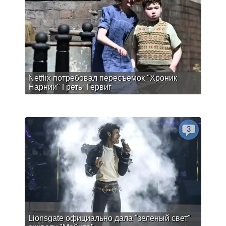
Netflix потребовал пересъемок "Хроник
Нарнии" Греты Гервиг
3
Lionsgate официально дала "зеленый свет"