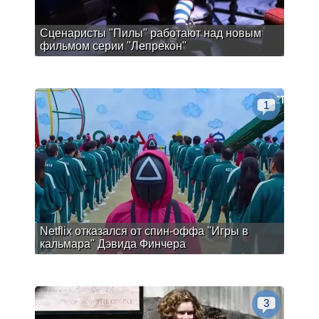
Сценаристы "Пилы" работают над новым
фильмом серии "Лепрекон"
1
Netflix отказался от спин-оффа "Игры в
кальмара" Дэвида Финчера
3