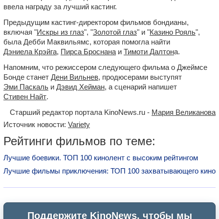
ввела награду за лучший кастинг.
Предыдущим кастинг-директором фильмов бондианы,
включая "
Искры из глаз
", "
Золотой глаз
" и "
Казино Рояль
",
была Дебби Маквильямс, которая помогла найти
Дэниела Крэйга
,
Пирса Броснана
и
Тимоти Далтон
а.
Напомним, что режиссером следующего фильма о Джеймсе
Бонде станет
Дени Вильнев
, продюсерами выступят
Эми Паскаль
и
Дэвид Хейман
, а сценарий напишет
Стивен Найт
.
Старший редактор портала KinoNews.ru -
Мария Великанова
Источник новости:
Variety
Рейтинги фильмов по теме:
Лучшие боевики. ТОП 100 кинолент с высоким рейтингом
Лучшие фильмы приключения: ТОП 100 захватывающего кино
Поддержите KinoNews, чтобы мы