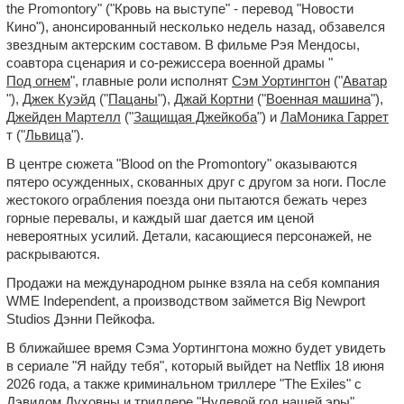
the Promontory" ("Кровь на выступе" - перевод "Новости
Кино"), анонсированный несколько недель назад, обзавелся
звездным актерским составом. В фильме Рэя Мендосы,
соавтора сценария и со-режиссера военной драмы "
Под огнем
", главные роли исполнят
Сэм Уортингтон
("
Аватар
"),
Джек Куэйд
("
Пацаны
"),
Джай Кортни
("
Военная машина
"),
Джейден Мартелл
("
Защищая Джейкоба
") и
ЛаМоника Гаррет
т ("
Львица
").
В центре сюжета "Blood on the Promontory" оказываются
пятеро осужденных, скованных друг с другом за ноги. После
жестокого ограбления поезда они пытаются бежать через
горные перевалы, и каждый шаг дается им ценой
невероятных усилий. Детали, касающиеся персонажей, не
раскрываются.
Продажи на международном рынке взяла на себя компания
WME Independent, а производством займется Big Newport
Studios Дэнни Пейкофа.
В ближайшее время Сэма Уортингтона можно будет увидеть
в сериале "Я найду тебя", который выйдет на Netflix 18 июня
2026 года, а также криминальном триллере "The Exiles" с
Дэвидом Духовны и триллере "
Нулевой год нашей эры
".