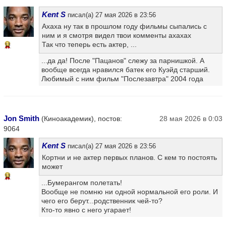
Kent S
писал(а) 27 мая 2026 в 23:56
Ахаха ну так в прошлом году фильмы сыпались с
ним и я смотря видел твои комменты ахахах
Так что теперь есть актер, ...
13
...да да! После "Пацанов" слежу за парнишкой. А
вообще всегда нравился батек его Куэйд старший.
Любимый с ним фильм "Послезавтра" 2004 года
Jon Smith
(Киноакадемик), постов:
28 мая 2026 в 0:03
9064
Kent S
писал(а) 27 мая 2026 в 23:56
Кортни и не актер первых планов. С кем то постоять
может
13
...Бумерангом полетать!
Вообще не помню ни одной нормальной его роли. И
чего его берут...родственник чей-то?
Кто-то явно с него угарает!