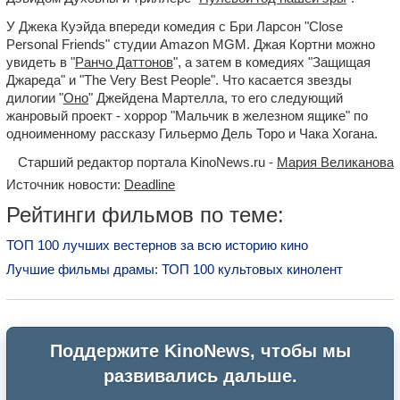
У Джека Куэйда впереди комедия с Бри Ларсон "Close
Personal Friends" студии Amazon MGM. Джая Кортни можно
увидеть в "
Ранчо Даттонов
", а затем в комедиях "Защищая
Джареда" и "The Very Best People". Что касается звезды
дилогии "
Оно
" Джейдена Мартелла, то его следующий
жанровый проект - хоррор "Мальчик в железном ящике" по
одноименному рассказу Гильермо Дель Торо и Чака Хогана.
Старший редактор портала KinoNews.ru -
Мария Великанова
Источник новости:
Deadline
Рейтинги фильмов по теме:
ТОП 100 лучших вестернов за всю историю кино
Лучшие фильмы драмы: ТОП 100 культовых кинолент
Поддержите KinoNews, чтобы мы
развивались дальше.