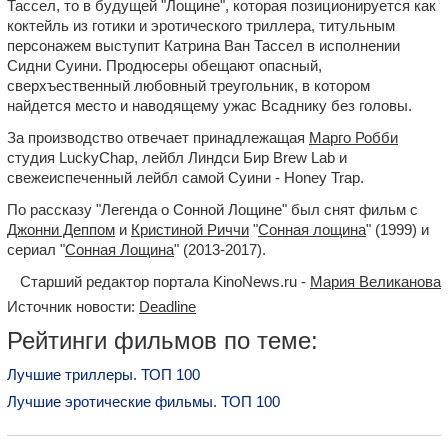
Тассел, то в будущей "Лощине", которая позиционируется как
коктейль из готики и эротического триллера, титульным
персонажем выступит Катрина Ван Тассел в исполнении
Сидни Суини. Продюсеры обещают опасный,
сверхъественный любовный треугольник, в котором
найдется место и наводящему ужас Всаднику без головы.
За производство отвечает принадлежащая
Марго Робби
студия LuckyChap, лейбл Линдси Бир Brew Lab и
свежеиспеченный лейбл самой Суини - Honey Trap.
По рассказу "Легенда о Сонной Лощине" был снят фильм с
Джонни Деппом
и
Кристиной Риччи
"
Сонная лощина
" (1999) и
сериал "
Сонная Лощина
" (2013-2017).
Старший редактор портала KinoNews.ru -
Мария Великанова
Источник новости:
Deadline
Рейтинги фильмов по теме:
Лучшие триллеры. ТОП 100
Лучшие эротические фильмы. ТОП 100