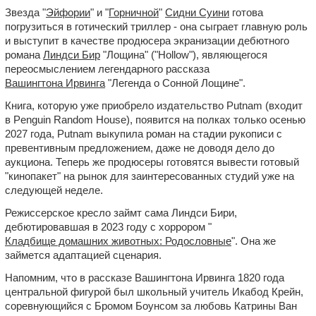
Звезда "
Эйфории
" и "
Горничной
"
Сидни Суини
готова
погрузиться в готический триллер - она сыграет главную роль
и выступит в качестве продюсера экранизации дебютного
романа
Линдси Бир
"Лощина" ("Hollow"), являющегося
переосмыслением легендарного рассказа
Вашингтона Ирвинга
"Легенда о Сонной Лощине".
Книга, которую уже приобрело издательство Putnam (входит
в Penguin Random House), появится на полках только осенью
2027 года, Putnam выкупила роман на стадии рукописи с
превентивным предложением, даже не доводя дело до
аукциона. Теперь же продюсеры готовятся вывести готовый
"кинопакет" на рынок для заинтересованных студий уже на
следующей неделе.
Режиссерское кресло займт сама Линдси Бири,
дебютировавшая в 2023 году с хоррором "
Кладбище домашних животных: Родословные
". Она же
займется адаптацией сценария.
Напомним, что в рассказе Вашингтона Ирвинга 1820 года
центральной фигурой был школьный учитель Икабод Крейн,
соревнующийся с Бромом Боунсом за любовь Катрины Ван