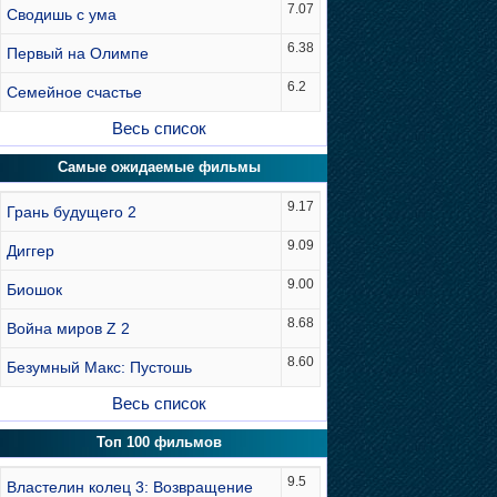
7.07
Сводишь с ума
6.38
Первый на Олимпе
6.2
Семейное счастье
Весь список
Самые ожидаемые фильмы
9.17
Грань будущего 2
9.09
Диггер
9.00
Биошок
8.68
Война миров Z 2
8.60
Безумный Макс: Пустошь
Весь список
Топ 100 фильмов
9.5
Властелин колец 3: Возвращение