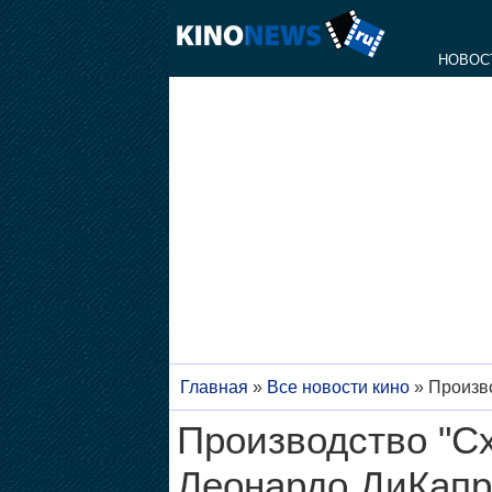
НОВОС
Главная
»
Все новости кино
»
Произво
Производство "Сх
Леонардо ДиКап