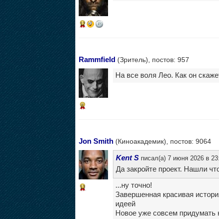
12
Rammfield
(Зритель), постов: 957
На все воля Лео. Как он скажет
8
Jon Smith
(Киноакадемик), постов: 9064
Kent S
писал(а) 7 июня 2026 в 23
Да закройте проект. Нашли чт
...ну точно!
13
Завершенная красивая история
идеей
Новое уже совсем придумать 