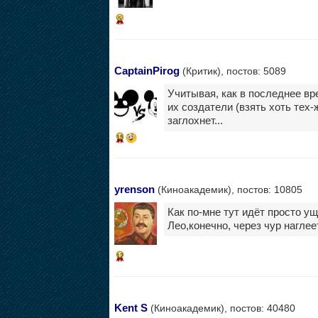
5
CaptainPirog
(Критик), постов: 5089
Учитывая, как в последнее вр
их создатели (взять хоть тех-
заглохнет...
15
yrenson
(Киноакадемик), постов: 10805
Как по-мне тут идёт просто ущ
Лео,конечно, через чур нагле
12
Kent S
(Киноакадемик), постов: 40480