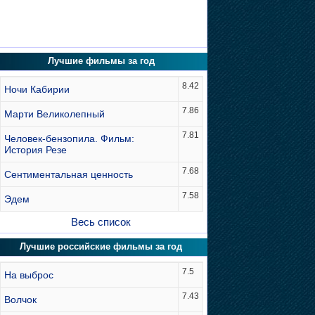
Лучшие фильмы за год
8.42
Ночи Кабирии
7.86
Марти Великолепный
7.81
Человек-бензопила. Фильм:
История Резе
7.68
Сентиментальная ценность
7.58
Эдем
Весь список
Лучшие российские фильмы за год
7.5
На выброс
7.43
Волчок