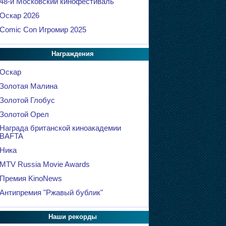
48-й Московский кинофестиваль
Оскар 2026
Comic Con Игромир 2025
Награждения
Оскар
Золотая Малина
Золотой Глобус
Золотой Орел
Награда британской киноакадемии
BAFTA
Ника
MTV Russia Movie Awards
Премия KinoNews
Антипремия "Ржавый бублик"
Наши рекорды