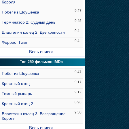
Короля
9.47
Побег из Шоушенка
9.45
Терминатор 2: Судный день
9.4
Властелин колец 2: Две крепости
9.4
Форрест Гамп
Весь список
Топ 250 фильмов IMDb
9.47
Побег из Шоушенка
9.17
Крестный отец
9.12
Темный рыцарь
8.96
Крестный отец 2
9.50
Властелин колец 3: Возвращение
Короля
Весь список