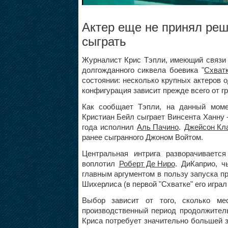
Актер еще не принял реш
сыграть
Журналист Крис Тэпли, имеющий связи
долгожданного сиквела боевика "
Схват
состоянии: несколько крупных актеров 
конфигурация зависит прежде всего от 
Как сообщает Тэпли, на данный моме
Кристиан Бейл сыграет Винсента Ханну 
года исполнил
Аль Пачино
.
Джейсон Кл
ранее сыгранного Джоном Войтом.
Центральная интрига разворачиваетс
воплотил
Роберт Де Ниро
. ДиКаприо, 
главным аргументом в пользу запуска пр
Шихерлиса (в первой "Схватке" его играл
Выбор зависит от того, сколько ме
производственный период продолжитель
Криса потребует значительно большей за