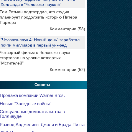
Холланда в "Человеке-пауке 5"
Том Ротман подтвердил, что студия
планирует продолжить историю Питера
Паркера
Комментарии (58)
"Человек-паук 4: Новый день" заработал
почти миллиард в первый уик-энд
Четвертый фильм о Человеке-пауке
стартовал на уровне четвертых
"Мстителей"
Комментарии (52)
Сюжеты
Продажа компании Warner Bros.
Новые "Звездные войны"
Сексуальные домогательства в
Голливуде
Развод Анджелины Джоли и Брэда Питта