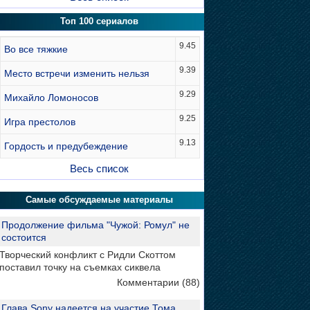
Топ 100 сериалов
9.45
Во все тяжкие
9.39
Место встречи изменить нельзя
9.29
Михайло Ломоносов
9.25
Игра престолов
9.13
Гордость и предубеждение
Весь список
Самые обсуждаемые материалы
Продолжение фильма "Чужой: Ромул" не
состоится
Творческий конфликт с Ридли Скоттом
поставил точку на съемках сиквела
Комментарии (88)
Глава Sony надеется на участие Тома