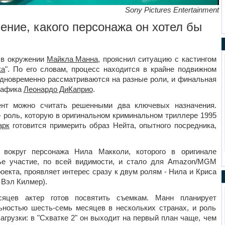
Sony Pictures Entertainment
ение, какого персонажа он хотел бы
 в окружении
Майкла Манна
, прояснил ситуацию с кастингом
ка
". По его словам, процесс находится в крайне подвижном
одновременно рассматриваются на разные роли, и финальная
графика
Леонардо ДиКаприо
.
нт можно считать решенными два ключевых назначения.
- роль, которую в оригинальном криминальном триллере 1995
арк
готовится примерить образ Нейта, опытного посредника,
я вокруг персонажа Нила Макколи, которого в оригинале
чье участие, по всей видимости, и стало для Amazon/MGM
оекта, проявляет интерес сразу к двум ролям - Нила и Криса
 Вэл Килмер).
сяцев актер готов посвятить съемкам. Манн планирует
ностью шесть-семь месяцев в нескольких странах, и роль
грузки: в "Схватке 2" он выходит на первый план чаще, чем