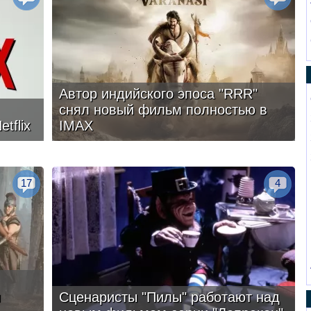
Автор индийского эпоса "RRR"
снял новый фильм полностью в
tflix
IMAX
17
4
и
Сценаристы "Пилы" работают над