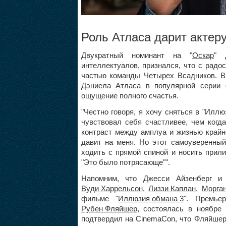
Роль Атласа дарит актер
Двукратный номинант на "
Оскар
"
интеллектуалов, признался, что с радо
частью команды Четырех Всадников. В
Дэниела Атласа в популярной серии 
ощущение полного счастья.
"Честно говоря, я хочу сняться в "Иллю
чувствовал себя счастливее, чем когда
контраст между амплуа и жизнью крайн
давит на меня. Но этот самоуверенный
ходить с прямой спиной и носить прил
"Это было потрясающе"".
Напомним, что Джесси Айзенберг 
Вуди Харрельсон
,
Лиззи Каплан
,
Морга
фильме "
Иллюзия обмана 3
". Премье
Рубен Фляйшер
, состоялась в ноябре 
подтвердил на CinemaCon, что Фляйшер