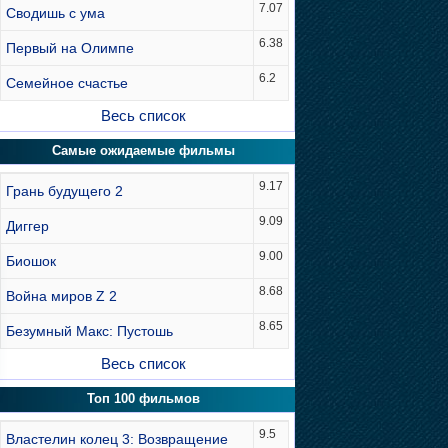
7.07
Сводишь с ума
6.38
Первый на Олимпе
6.2
Семейное счастье
Весь список
Самые ожидаемые фильмы
9.17
Грань будущего 2
9.09
Диггер
9.00
Биошок
8.68
Война миров Z 2
8.65
Безумный Макс: Пустошь
Весь список
Топ 100 фильмов
9.5
Властелин колец 3: Возвращение