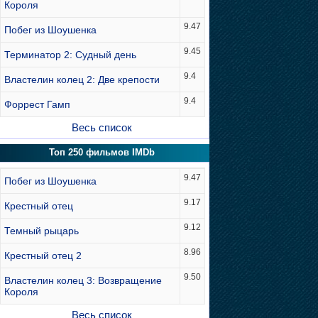
Короля
9.47
Побег из Шоушенка
9.45
Терминатор 2: Судный день
9.4
Властелин колец 2: Две крепости
9.4
Форрест Гамп
Весь список
Топ 250 фильмов IMDb
9.47
Побег из Шоушенка
9.17
Крестный отец
9.12
Темный рыцарь
8.96
Крестный отец 2
9.50
Властелин колец 3: Возвращение
Короля
Весь список