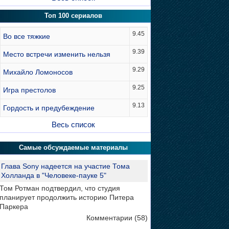
Топ 100 сериалов
9.45
Во все тяжкие
9.39
Место встречи изменить нельзя
9.29
Михайло Ломоносов
9.25
Игра престолов
9.13
Гордость и предубеждение
Весь список
Самые обсуждаемые материалы
Глава Sony надеется на участие Тома
Холланда в "Человеке-пауке 5"
Том Ротман подтвердил, что студия
планирует продолжить историю Питера
Паркера
Комментарии (58)