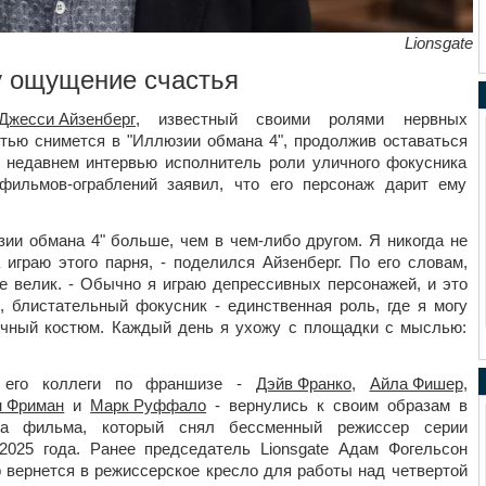
Lionsgate
у ощущение счастья
Джесси Айзенберг
, известный своими ролями нервных
стью снимется в "Иллюзии обмана 4", продолжив оставаться
 недавнем интервью исполнитель роли уличного фокусника
фильмов-ограблений заявил, что его персонаж дарит ему
зии обмана 4" больше, чем в чем-либо другом. Я никогда не
 играю этого парня, - поделился Айзенберг. По его словам,
е велик. - Обычно я играю депрессивных персонажей, и это
, блистательный фокусник - единственная роль, где я могу
ичный костюм. Каждый день я ухожу с площадки с мыслью:
и его коллеги по франшизе -
Дэйв Франко
,
Айла Фишер
,
н Фриман
и
Марк Руффало
- вернулись к своим образам в
ра фильма, который снял бессменный режиссер серии
2025 года. Ранее председатель Lionsgate Адам Фогельсон
 вернется в режиссерское кресло для работы над четвертой