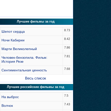
Лучшие фильмы за год
8.73
Шепот сердца
8.42
Ночи Кабирии
7.86
Марти Великолепный
7.81
Человек-бензопила. Фильм:
История Резе
7.68
Сентиментальная ценность
Весь список
Лучшие российские фильмы за год
7.5
На выброс
7.43
Волчок