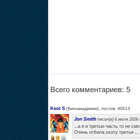
Всего комментариев: 5
Kent S
(Киноакадемик), постов: 40513
Jon Smith
писал(а) 6 июля 2026 
...а я и третью часть то не см
Очень отбила охоту третья ...
14