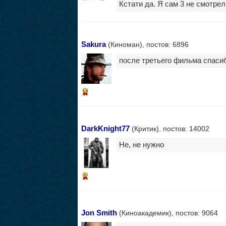
Кстати да. Я сам 3 не смотрел
Sakura
(Киноман), постов: 6896
после третьего фильма спаси
13
DarkKnight77
(Критик), постов: 14002
Не, не нужно
5
Jon Smith
(Киноакадемик), постов: 9064