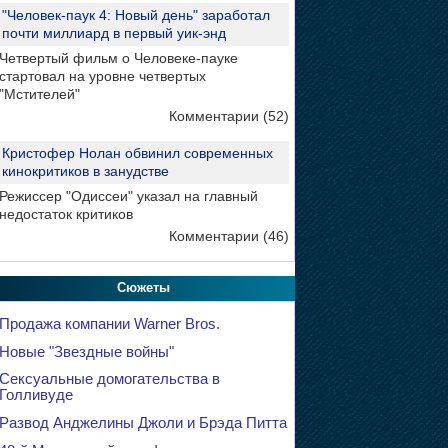
"Человек-паук 4: Новый день" заработал
почти миллиард в первый уик-энд
Четвертый фильм о Человеке-пауке
стартовал на уровне четвертых
"Мстителей"
Комментарии (52)
Кристофер Нолан обвинил современных
кинокритиков в занудстве
Режиссер "Одиссеи" указал на главный
недостаток критиков
Комментарии (46)
Сюжеты
Продажа компании Warner Bros.
Новые "Звездные войны"
Сексуальные домогательства в
Голливуде
Развод Анджелины Джоли и Брэда Питта